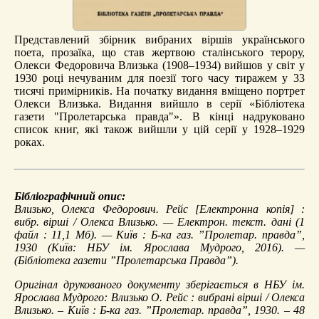
Представлений збірник вибраних віршів українського
поета, прозаїка, що став жертвою сталінського терору,
Олекси Федоровича Влизька (1908–1934) вийшов у світ у
1930 році нечуваним для поезії того часу тиражем у 33
тисячі примірників. На початку видання вміщено портрет
Олекси Влизька. Видання вийшло в серії «Бібліотека
газети "Пролетарська правда"». В кінці надруковано
список книг, які також вийшли у цій серії у 1928–1929
роках.
Бібліографічний опис:
Влизько, Олекса Федорович.
Рейс
[Електронна копія] :
вибр. вірші / Олекса Влизько. — Електрон. текст. дані (1
файл : 11,1 Мб). — Київ : Б-ка газ. ”Пролетар. правда”,
1930 (Київ: НБУ ім. Ярослава Мудрого, 2016). —
(Бібліотека газети ”Пролетарська Правда”).
Оригінал друкованого документу зберігається в НБУ ім.
Ярослава Мудрого: Влизько О. Рейс : вибрані вірші / Олекса
Влизько. – Київ : Б-ка газ. ”Пролетар. правда”, 1930. – 48