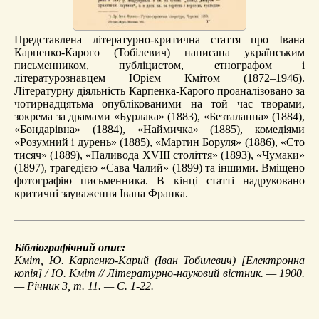
Представлена літературно-критична стаття про Івана
Карпенко-Карого (Тобілевич) написана українським
письменником, публіцистом, етнографом і
літературознавцем Юрієм Кмітом (1872–1946).
Літературну діяльність Карпенка-Карого проаналізовано за
чотирнадцятьма опублікованими на той час творами,
зокрема за драмами «Бурлака» (1883), «Безталанна» (1884),
«Бондарівна» (1884), «Наймичка» (1885), комедіями
«Розумний і дурень» (1885), «Мартин Боруля» (1886), «Сто
тисяч» (1889), «Паливода XVIII століття» (1893), «Чумаки»
(1897), трагедією «Сава Чалий» (1899) та іншими. Вміщено
фотографію письменника. В кінці статті надруковано
критичні зауваження Івана Франка.
Бібліографічний опис:
Кміт, Ю.
Карпенко-Карий (Іван Тобилевич)
[Електронна
копія] / Ю. Кміт // Літературно-науковий вістник. — 1900.
— Річник 3, т. 11. — С. 1-22.