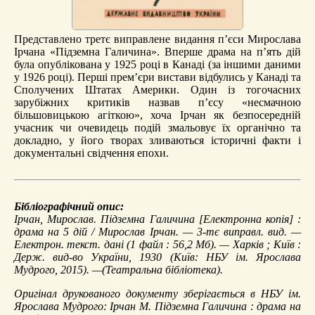
Представлено третє виправлене видання п’єси Мирослава
Ірчана «Підземна Галичина». Вперше драма на п’ять дій
була опублікована у 1925 році в Канаді (за іншими даними
у 1926 році). Перші прем’єри вистави відбулись у Канаді та
Сполучених Штатах Америки. Один із тогочасних
зарубіжних критиків назвав п’єсу «несмачною
більшовицькою агіткою», хоча Ірчан як безпосередній
учасник чи очевидець подій змальовує їх органічно та
докладно, у його творах зливаються історичні факти і
документальні свідчення епохи.
Бібліографічний опис:
Ірчан, Мирослав.
Підземна Галичина
[Електронна копія] :
драма на 5 дій / Мирослав Ірчан. — 3-тє виправл. вид. —
Електрон. текст. дані (1 файл : 56,2 Мб). — Харків ; Київ :
Держ. вид-во України, 1930 (Київ: НБУ ім. Ярослава
Мудрого, 2015). —(Театральна бібліотека).
Оригінал друкованого документу зберігається в НБУ ім.
Ярослава Мудрого: Ірчан М. Підземна Галичина : драма на