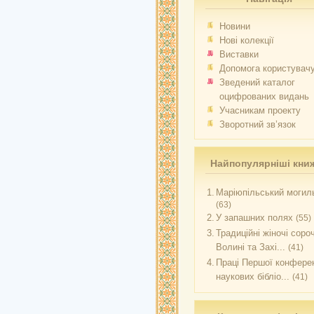
Новини
Нові колекції
Виставки
Допомога користувач
Зведений каталог
оцифрованих видань
Учасникам проекту
Зворотний зв’язок
Найпопулярніші кни
1.
Маріюпільський могиль
(63)
2.
У запашних полях
(55)
3.
Традиційні жіночі соро
Волині та Захі...
(41)
4.
Праці Першої конферен
наукових бібліо...
(41)