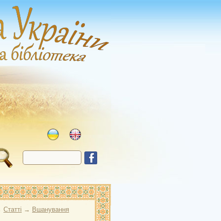
→
Статті
→
Вшанування