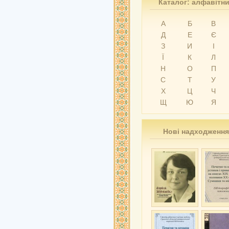
Каталог: алфавітн
А
Б
В
Д
Е
Є
З
И
І
Ї
К
Л
Н
О
П
С
Т
У
Х
Ц
Ч
Щ
Ю
Я
Нові надходження