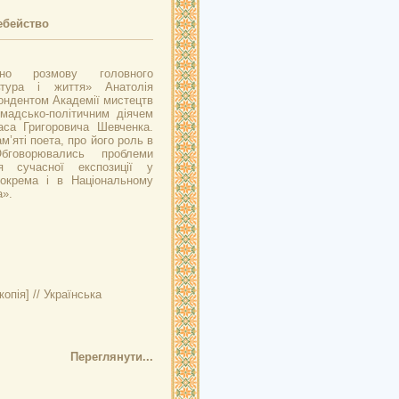
ебейство
ено розмову головного
ьтура і життя» Анатолія
ондентом Академії мистецтв
омадсько-політичним діячем
са Григоровича Шевченка.
’яті поета, про його роль в
Обговорювались проблеми
я сучасної експозиції у
зокрема і в Національному
а».
опія] // Українська
Переглянути...