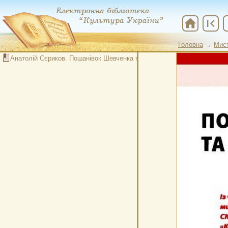
home
first_page
che
Головна
→
Мис
Анатолій Сєриков. Пошанівок Шевченка та духовне плебейство