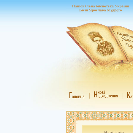
Н
нові
Г
К
адходження
оловна
а
Навігація