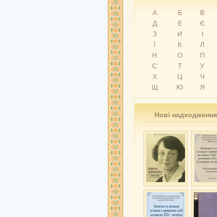
А
Б
В
Д
Е
Є
З
И
І
Ї
К
Л
Н
О
П
С
Т
У
Х
Ц
Ч
Щ
Ю
Я
Нові надходження