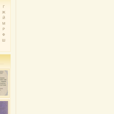
Г
Ж
Й
М
Р
Ф
Ш