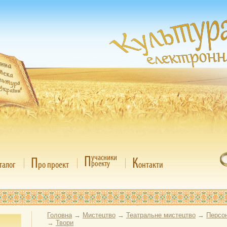
П
учасники
П
К
роекту
талог
ро проект
онтакти
Головна
→
Мистецтво
→
Театральне мистецтво
→
Персон
→
Твори