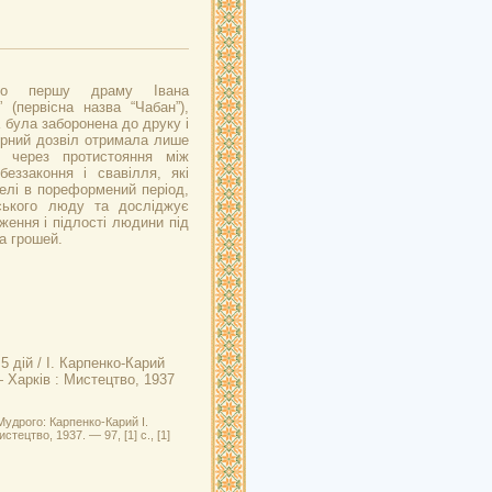
ено першу драму Івана
 (первісна назва “Чабан”),
а була заборонена до друку і
урний дозвіл отримала лише
, через протистояння між
беззаконня і свавілля, які
елі в пореформений період,
ьського люду та досліджує
ення і підлості людини під
а грошей.
5 дій / І. Карпенко-Карий
— Харків : Мистецтво, 1937
Мудрого: Карпенко-Карий І.
стецтво, 1937. — 97, [1] с., [1]