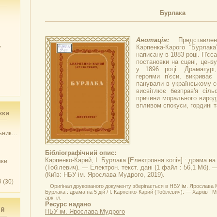
Бурлака
Анотація:
Представл
у
Карпенка-Карого “Бурлака”
написану в 1883 році. П'єс
постановки на сцені, ценз
у 1896 році. Драматург
героями п'єси, викриває 
панували в українському с
висвітлює безправ'я сіл
причини морального виродж
впливом спокуси, гордині т
жки
ник...
Бібліографічний опис:
Карпенко-Карий, І.
Бурлака
[Електронна копія] : драма на 
чки
(Тобілевич). — Електрон. текст. дані (1 файл : 56,1 Мб). 
(Київ: НБУ ім. Ярослава Мудрого, 2019).
3
(30)
Оригінал друкованого документу зберігається в НБУ ім. Ярослава 
Бурлака : драма на 5 дій / І. Карпенко-Карий (Тобілевич). — Харків : Ми
арк. іл.
Ресурс надано
ий
НБУ ім. Ярослава Мудрого