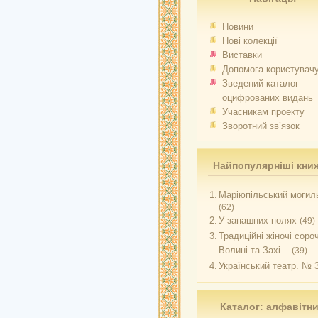
Новини
Нові колекції
Виставки
Допомога користувач
Зведений каталог
оцифрованих видань
Учасникам проекту
Зворотний зв’язок
Найпопулярніші кни
1.
Маріюпільський могиль
(62)
2.
У запашних полях
(49)
3.
Традиційні жіночі соро
Волині та Захі...
(39)
4.
Український театр. № 
Каталог: алфавітн