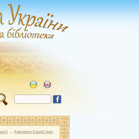
алії
→
Карпенко-Карий Іван