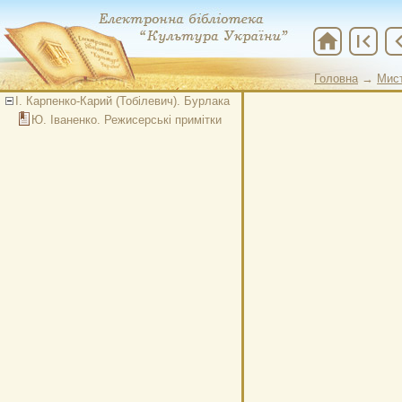
home
first_page
chevron
Головна
→
Мис
І. Карпенко-Карий (Тобілевич). Бурлака
Ю. Іваненко. Режисерські примітки