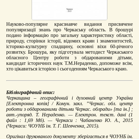
Науково-популярне краєзнавче видання присвячене
популяризації знань про Черкаську область. В брошурі
подано інформацію про загальну характеристику області,
природу, сторінки історії, відомих краян і знаменитостей,
історико-культурну спадщину, основні віхи 60-річного
розвитку. Брошура, яку підготувала методист Черкаського
обласного Центру роботи з обдарованими дітьми,
кандидат історичних наук Т.М.Нераденко, допоможе всім,
хто цікавиться історією і сьогоденням Черкаського краю.
Бібліографічний опис:
Черкащина – географічний і духовний центр України
[Електронна копія] / Комун. закл. ”Черкас. обл. центр
роботи з обдарованими дітьми Черкас. облради» [та ін.] ;
авт.-упоряд. Т. Нераденко. — Електрон. текст. дані (1
файл : 1,69 Мб). — Черкаси : Чабаненко Ю. А., 2015
(Черкаси: ЧОУНБ ім. Т. Г. Шевченка, 2015).
Оригінал друкованого документу зберігається в ЧОУНБ ім.