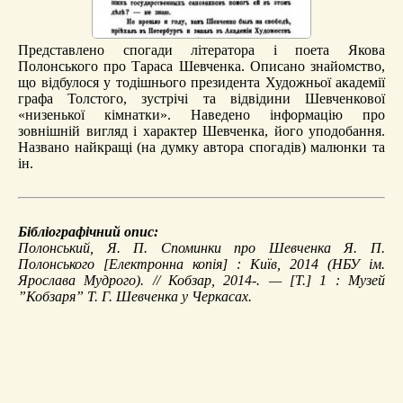
Представлено спогади літератора і поета Якова
Полонського про Тараса Шевченка. Описано знайомство,
що відбулося у тодішнього президента Художньої академії
графа Толстого, зустрічі та відвідини Шевченкової
«низенької кімнатки». Наведено інформацію про
зовнішній вигляд і характер Шевченка, його уподобання.
Названо найкращі (на думку автора спогадів) малюнки та
ін.
Бібліографічний опис:
Полонський, Я. П.
Споминки про Шевченка Я. П.
Полонського
[Електронна копія] : Київ, 2014 (НБУ ім.
Ярослава Мудрого). //
Кобзар
, 2014-. — [Т.] 1 : Музей
”Кобзаря” Т. Г. Шевченка у Черкасах.