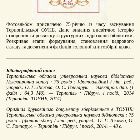
Фотоальбом присвячено 75-річчю із часу заснування
Тернопільської ОУНБ. Дане видання висвітлює історію
створення та розвитку структурних підрозділів бібліотеки.
Розкриває етапи формування, становлення кадрового
складу та досягнення фахівців головної книгозбірні краю.
Бібліографічний опис:
Тернопільська обласна універсальна наукова бібліотека
[Електронна копія] : 75 років : [фотоальбом] / літ. ред.,
упоряд.: О. Г. Ліскова, О. С. Гончарук. — Электрон. дан. (1
файл : 64,3 Мб). — Тернопіль : Підруч. і посіб., 2014
(Тернопіль: ТОУНБ, 2014).
Оригінал друкованого документу зберігається в ТОУНБ:
Тернопільська обласна універсальна наукова бібліотека : 75
років : [фотоальбом] / літ. ред., упоряд.: О. Г. Ліскова, О.
С. Гончарук. – Тернопіль : Підруч. і посіб., 2014. – 48 с.