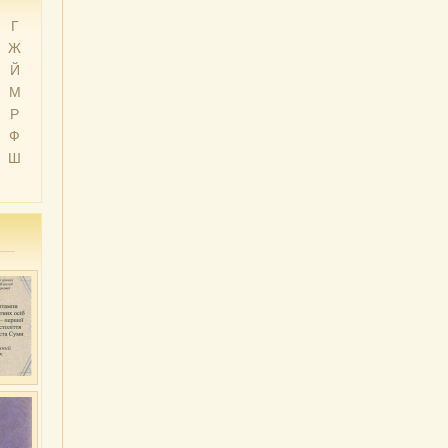
Г
Ж
Й
М
Р
Ф
Ш