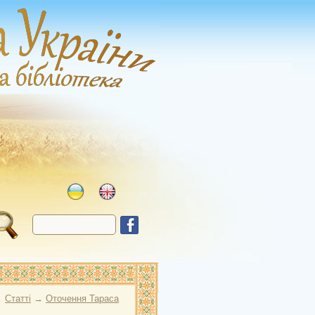
→
Статті
→
Оточення Тараса