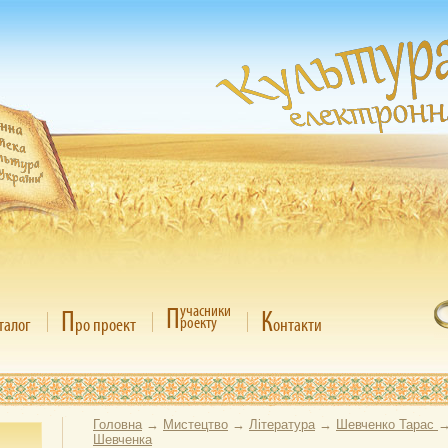
П
учасники
П
К
роекту
талог
ро проект
онтакти
Головна
→
Мистецтво
→
Література
→
Шевченко Тарас
Шевченка