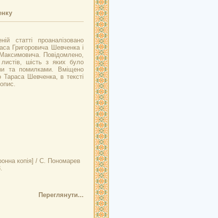
енку
ній статті проаналізовано
аса Григоровича Шевченка і
Максимовича. Повідомлено,
листів, шість з яких було
ами та помилками. Вміщено
 Тараса Шевченка, в тексті
опис.
онна копія] / С. Пономарев
.
Переглянути...