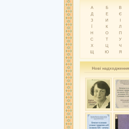
А
Б
В
Д
Е
Є
З
И
І
Ї
К
Л
Н
О
П
С
Т
У
Х
Ц
Ч
Щ
Ю
Я
Нові надходження