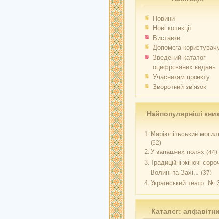
Новини
Нові колекції
Виставки
Допомога користувач
Зведений каталог
оцифрованих видань
Учасникам проекту
Зворотний зв’язок
Найпопулярніші кни
1.
Маріюпільський могиль
(62)
2.
У запашних полях
(44)
3.
Традиційні жіночі соро
Волині та Захі...
(37)
4.
Український театр. № 
Каталог: алфавітн