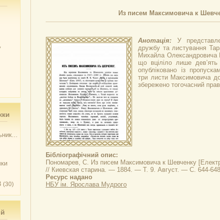
Из писем Максимовича к Шевч
Анотація:
У представле
у
дружбу та листування Тар
Михайла Олександровича 
що вціліло лише дев’ять 
опубліковано із пропуск
три листи Максимовича до
збережено тогочасний прав
жки
ник...
Бібліографічний опис:
Пономарев, С.
Из писем Максимовича к Шевченку
[Електр
чки
// Киевская старина. — 1884. — Т. 9. Август. — С. 644-648
Ресурс надано
3
(30)
НБУ ім. Ярослава Мудрого
ий