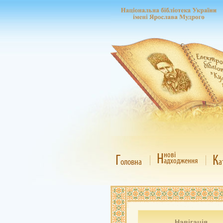
Н
нові
Г
К
адходження
оловна
а
Навігація