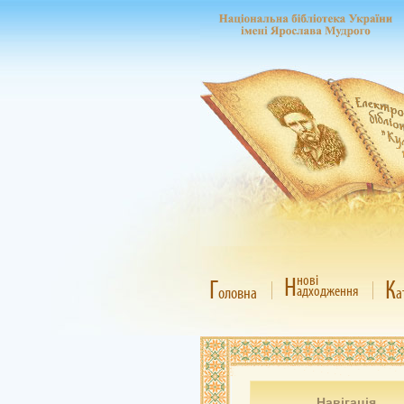
Н
нові
Г
К
адходження
оловна
а
Навігація