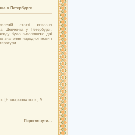
ше в Петербурге
вленій статті описано
са Шевченка у Петербурзі.
аходу було виголошено дві
о значення народної мови і
ітератури.
ге
[Електронна копія] //
Переглянути...