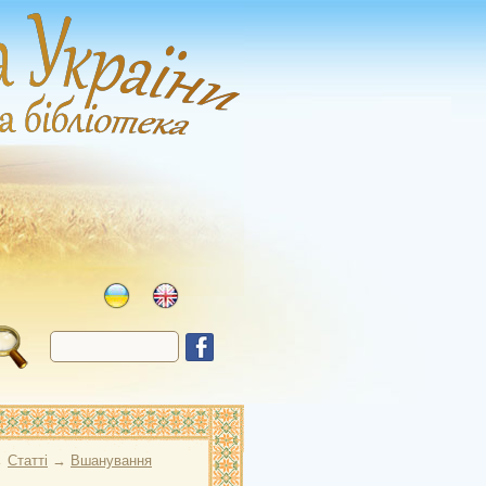
→
Статті
→
Вшанування