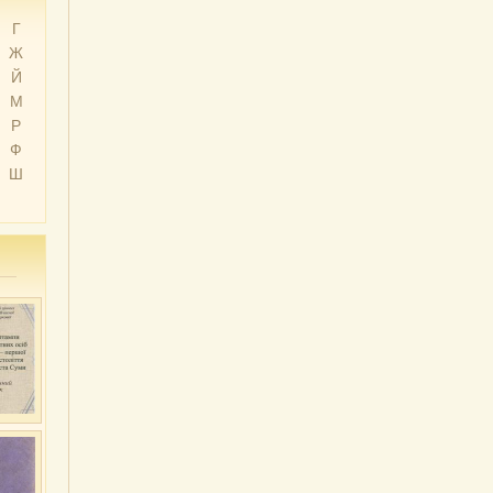
Г
Ж
Й
М
Р
Ф
Ш