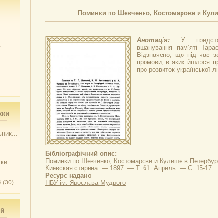
Поминки по Шевченко, Костомарове и Кули
Анотація:
У предста
у
вшанування пам’яті Тара
Відзначено, що під час з
промови, в яких йшлося пр
про розвиток української л
жки
ник...
Бібліографічний опис:
Поминки по Шевченко, Костомарове и Кулише в Петербур
чки
Киевская старина. — 1897. — Т. 61. Апрель. — С. 15-17.
Ресурс надано
3
(30)
НБУ ім. Ярослава Мудрого
ий