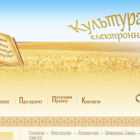
П
учасники
П
К
роекту
талог
ро проект
онтакти
Головна
→
Мистецтво
→
Література
→
Шевченко Тарас
пам’яті