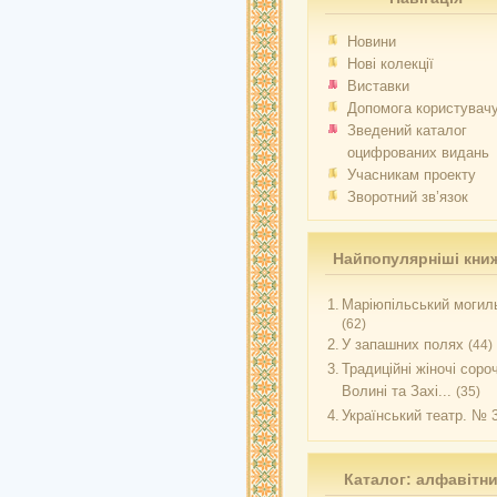
Новини
Нові колекції
Виставки
Допомога користувач
Зведений каталог
оцифрованих видань
Учасникам проекту
Зворотний зв’язок
Найпопулярніші кни
1.
Маріюпільський могиль
(62)
2.
У запашних полях
(44)
3.
Традиційні жіночі соро
Волині та Захі...
(35)
4.
Український театр. № 
Каталог: алфавітн