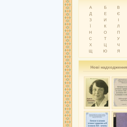
А
Б
В
Д
Е
Є
З
И
І
Ї
К
Л
Н
О
П
С
Т
У
Х
Ц
Ч
Щ
Ю
Я
Нові надходження