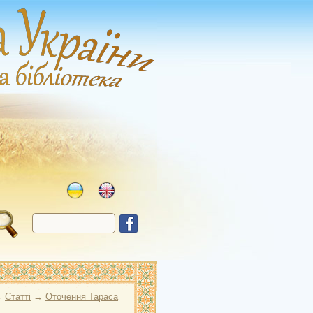
→
Статті
→
Оточення Тараса