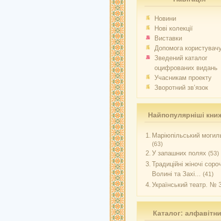
Новини
Нові колекції
Виставки
Допомога користувач
Зведений каталог
оцифрованих видань
Учасникам проекту
Зворотний зв’язок
Найпопулярніші кни
1.
Маріюпільський могиль
(63)
2.
У запашних полях
(53)
3.
Традиційні жіночі соро
Волині та Захі...
(41)
4.
Український театр. № 
Каталог: алфавітн