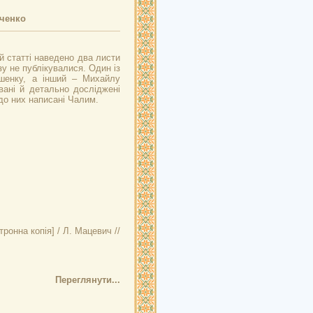
вченко
й статті наведено два листи
у не публікувалися. Один із
шенку, а інший – Михайлу
вані й детально досліджені
 до них написані Чалим.
ронна копія] / Л. Мацевич //
Переглянути...