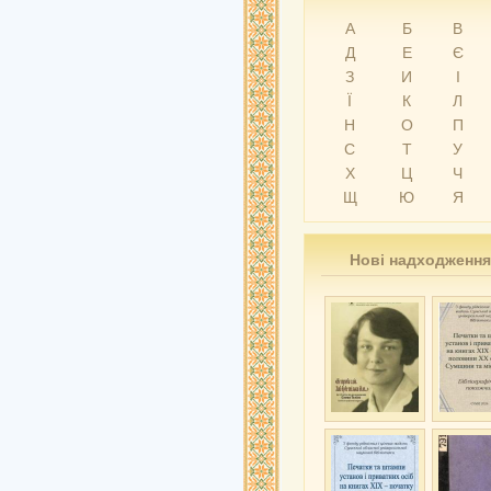
А
Б
В
Д
Е
Є
З
И
І
Ї
К
Л
Н
О
П
С
Т
У
Х
Ц
Ч
Щ
Ю
Я
Нові надходження