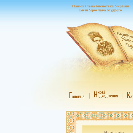
Н
нові
Г
К
адходження
оловна
а
Навігація