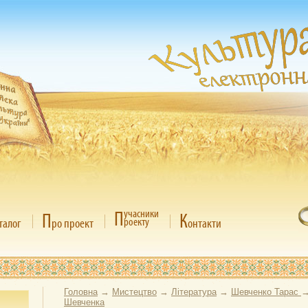
П
учасники
П
К
роекту
талог
ро проект
онтакти
Головна
→
Мистецтво
→
Література
→
Шевченко Тарас
Шевченка