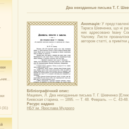
Два неизданные письма Т. Г. Ше
Анотація:
У представлені
у
Тараса Шевченка, що ні раз
них адресовано Івану Со
Чалому. Листи проаналізо
автором статті, а примітки
жки
ник...
Бібліографічний опис:
Мацевич, Л.
Два неизданные письма Т. Г. Шевченко
[Елект
чки
Киевская старина. — 1895. — Т. 48. Февраль. — С. 43-48.
Ресурс надано
3
(31)
НБУ ім. Ярослава Мудрого
ий