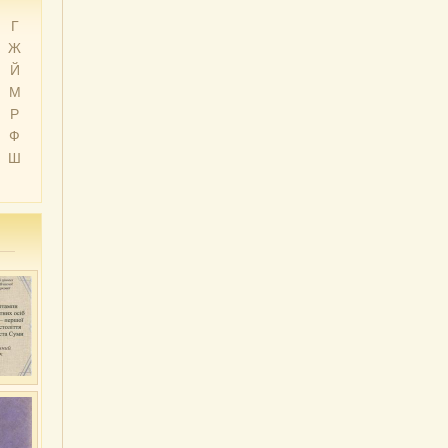
Г
Ж
Й
М
Р
Ф
Ш