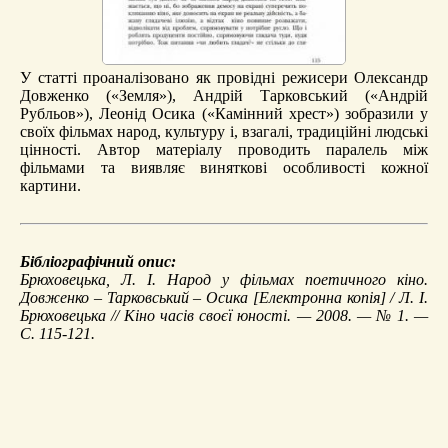
У статті проаналізовано як провідні режисери Олександр
Довженко («Земля»), Андрій Тарковський («Андрій
Рубльов»), Леонід Осика («Камінний хрест») зобразили у
своїх фільмах народ, культуру і, взагалі, традиційні людські
цінності. Автор матеріалу проводить паралель між
фільмами та виявляє виняткові особливості кожної
картини.
Бібліографічний опис:
Брюховецька, Л. І.
Народ у фільмах поетичного кіно.
Довженко – Тарковський – Осика
[Електронна копія] / Л. І.
Брюховецька // Кіно часів своєї юності. — 2008. — № 1. —
С. 115-121.