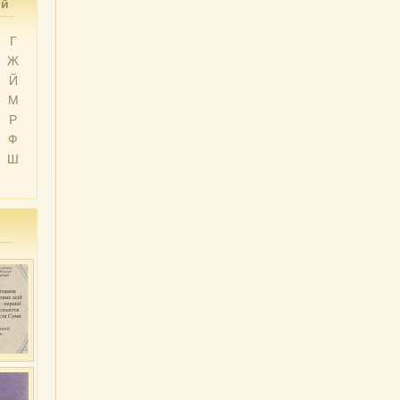
ий
Г
Ж
Й
М
Р
Ф
Ш