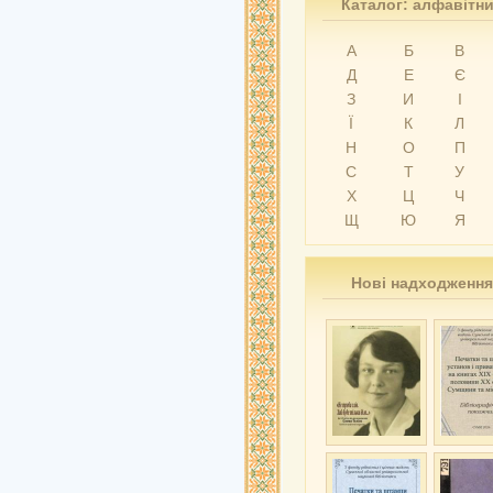
Каталог: алфавітн
А
Б
В
Д
Е
Є
З
И
І
Ї
К
Л
Н
О
П
С
Т
У
Х
Ц
Ч
Щ
Ю
Я
Нові надходження