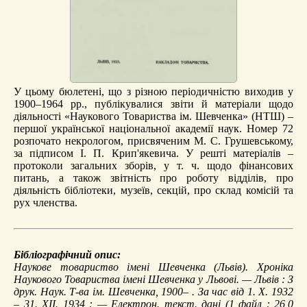
У цьому бюлетені, що з різною періодичністю виходив у
1900–1964 рр., публікувалися звіти й матеріали щодо
діяльності «Наукового Товариства ім. Шевченка» (НТШ) –
першої української національної академії наук. Номер 72
розпочато некрологом, присвяченим М. С. Грушевському,
за підписом І. П. Крип'якевича. У решті матеріалів –
протоколи загальних зборів, у т. ч. щодо фінансових
питань, а також звітність про роботу відділів, про
діяльність бібліотеки, музеїв, секцій, про склад комісій та
рух членства.
Бібліографічний опис:
Наукове товариство імені Шевченка (Львів).
Хроніка
Наукового Товариства імені Шевченка у Львові
. — Львів : З
друк. Наук. Т-ва ім. Шевченка, 1900– . За час від 1. Х. 1932
– 31. XII. 1934 : — Електрон. текст. дані (1 файл : 26,0