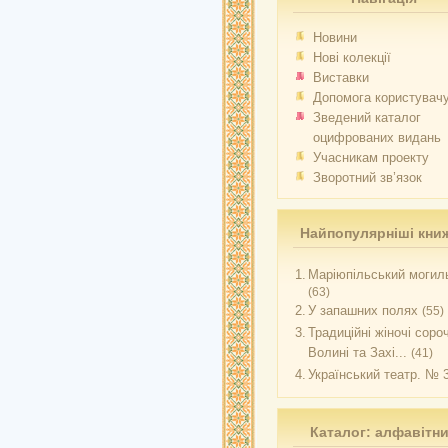
Новини
Нові колекції
Виставки
Допомога користувач
Зведений каталог
оцифрованих видань
Учасникам проекту
Зворотний зв’язок
Найпопулярніші кни
1.
Маріюпільський могиль
(63)
2.
У запашних полях
(55)
3.
Традиційні жіночі соро
Волині та Захі...
(41)
4.
Український театр. № 
Каталог: алфавітн