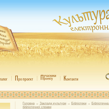
П
учасники
П
К
роекту
талог
ро проект
онтакти
Головна
→
Заклади культури
→
Бібліотеки
→
Бібліотечна
бібліотечної справи