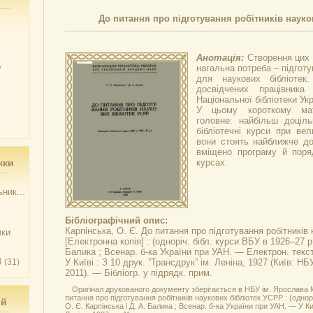
До питання про підготування робітників науко
Анотація:
Створення цих 
у
нагальна потреба – підготу
для наукових бібліотек
досвідчених працівник
Національної бібліотеки Укр
У цьому короткому мат
головне: найбільш доціл
бібліотечні курси при вел
вони стоять найближче до
вміщено програму й поряд
жки
курсах.
ник...
Бібліографічний опис:
Карпінська, О. Є.
До питання про підготування робітників
чки
[Електронна копія] : (одноріч. бібл. курси ВБУ в 1926–27 р.
Балика ; Всенар. б-ка України при УАН. — Електрон. текст
3
(31)
У Київі : З 10 друк. ”Трансдрук” ім. Леніна, 1927 (Київ: Н
2011). — Бібліогр. у підрядк. прим.
Оригінал друкованого документу зберігається в НБУ ім. Ярослава М
питання про підготування робітників наукових бібліотек УСРР : (однорі
ий
О. Є. Карпінська і Д. А. Балика ; Всенар. б-ка України при УАН. — У Киї