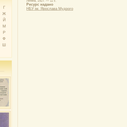
Леніна, 1927. — 11 с.
Ресурс надано
Г
НБУ ім. Ярослава Мудрого
Ж
Й
М
Р
Ф
Ш