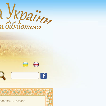
 справа
→
Історія