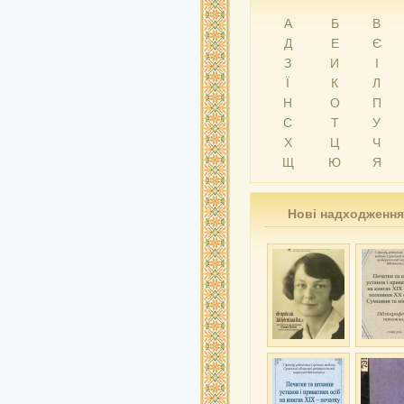
А
Б
В
Д
Е
Є
З
И
І
Ї
К
Л
Н
О
П
С
Т
У
Х
Ц
Ч
Щ
Ю
Я
Нові надходження