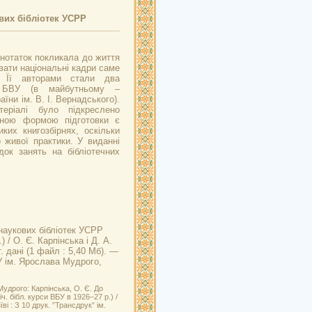
вих бібліотек УСРР
нотаток покликала до життя
вати національні кадри саме
. Її авторами стали два
а БВУ (в майбутньому –
аїни ім. В. І. Вернадського).
еріалі було підкреслено
ьною формою підготовки є
иких книгозбірнях, оскільки
 живої практики. У виданні
ок занять на бібліотечних
 наукових бібліотек УСРР
) / О. Є. Карпінська і Д. А.
. дані (1 файл : 5,40 Мб). —
БУ ім. Ярослава Мудрого,
удрого: Карпінська, О. Є. До
ч. бібл. курси ВБУ в 1926–27 р.) /
ві : З 10 друк. ”Трансдрук” ім.