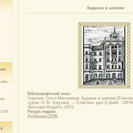
Будинок зі шпилем
у
жки
ник...
Бібліографічний опис:
Хорунжа, Ольга Миколаївна.
Будинок зі шпилем
[Електрон
чки
худож. О. М. Хорунжа]. — Електрон. дані (1 файл : 330 Кб
Ярослава Мудрого, 2017).
3
(29)
Ресурс надано
Луганська ОУНБ
ий