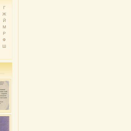
Г
Ж
Й
М
Р
Ф
Ш