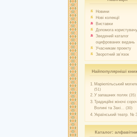
Новини
Нові колекції
Виставки
Допомога користувач
Зведений каталог
оцифрованих видань
Учасникам проекту
Зворотний зв’язок
Найпопулярніші кни
1.
Маріюпільський могиль
(51)
2.
У запашних полях
(35)
3.
Традиційні жіночі соро
Волині та Захі...
(30)
4.
Український театр. № 
Каталог: алфавітн