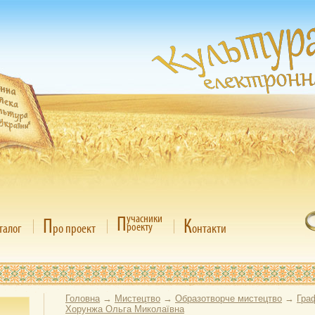
П
учасники
П
К
роекту
талог
ро проект
онтакти
Головна
→
Мистецтво
→
Образотворче мистецтво
→
Гра
Хорунжа Ольга Миколаївна