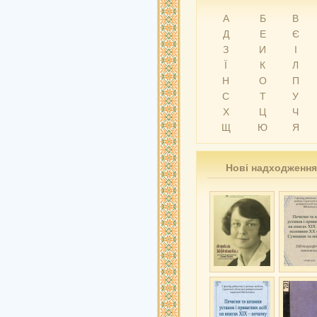
А
Б
В
Д
Е
Є
З
И
І
Ї
К
Л
Н
О
П
С
Т
У
Х
Ц
Ч
Щ
Ю
Я
Нові надходження