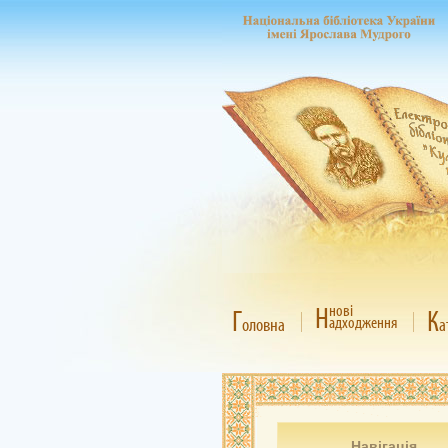
Н
нові
Г
К
адходження
оловна
а
Навігація