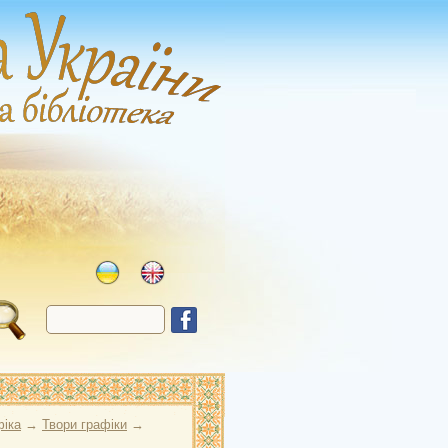
фіка
→
Твори графіки
→