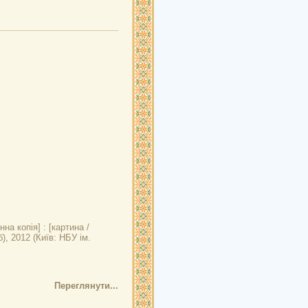
на копія] : [картина /
), 2012 (Київ: НБУ ім.
Переглянути...