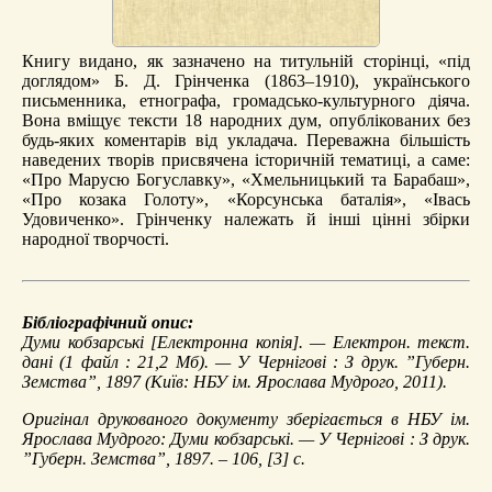
Книгу видано, як зазначено на титульній сторінці, «під
доглядом» Б. Д. Грінченка (1863–1910), українського
письменника, етнографа, громадсько-культурного діяча.
Вона вміщує тексти 18 народних дум, опублікованих без
будь-яких коментарів від укладача. Переважна більшість
наведених творів присвячена історичній тематиці, а саме:
«Про Марусю Богуславку», «Хмельницький та Барабаш»,
«Про козака Голоту», «Корсунська баталія», «Івась
Удовиченко». Грінченку належать й інші цінні збірки
народної творчості.
Бібліографічний опис:
Думи кобзарські
[Електронна копія]. — Електрон. текст.
дані (1 файл : 21,2 Мб). — У Чернігові : З друк. ”Губерн.
Земства”, 1897 (Київ: НБУ ім. Ярослава Мудрого, 2011).
Оригінал друкованого документу зберігається в НБУ ім.
Ярослава Мудрого: Думи кобзарські. — У Чернігові : З друк.
”Губерн. Земства”, 1897. – 106, [3] с.