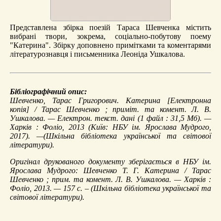
Представлена збірка поезій Тараса Шевченка містить
вибрані твори, зокрема, соціально-побутову поему
"Катерина". Збірку доповнено примітками та коментарями
літературознавця і письменника Леоніда Ушкалова.
Бібліографічний опис:
Шевченко, Тарас Григорович.
Катерина
[Електронна
копія] / Тарас Шевченко ; приміт. та комент. Л. В.
Ушкалова. — Електрон. текст. дані (1 файл : 31,5 Мб). —
Харків : Фоліо, 2013 (Київ: НБУ ім. Ярослава Мудрого,
2017). —(Шкільна бібліотека української та світової
літератури).
Оригінал друкованого документу зберігається в НБУ ім.
Ярослава Мудрого: Шевченко Т. Г. Катерина / Тарас
Шевченко ; прим. та комент. Л. В. Ушкалова. — Харків :
Фоліо, 2013. — 157 с. – (Шкільна бібліотека української та
світової літератури).