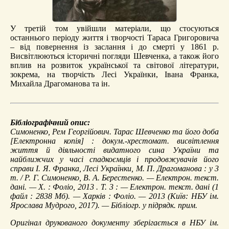
У третій том увійшли матеріали, що стосуються
останнього періоду життя і творчості Тараса Григоровича
– від повернення із заслання і до смерті у 1861 р.
Висвітлюються історичні погляди Шевченка, а також його
вплив на розвиток української та світової літератури,
зокрема, на творчість Лесі Українки, Івана Франка,
Михайла Драгоманова та ін.
Бібліографічний опис:
Симоненко, Рем Георгійович.
Тарас Шевченко та його доба
[Електронна копія] : докум.-хрестомат. висвітлення
життя й діяльності видатного сина України та
найближчих у часі спадкоємців і продовжувачів його
справи І. Я. Франка, Лесі Українки, М. П. Драгоманова : у 3
т. / Р. Г. Симоненко, В. А. Берестенко. — Електрон. текст.
дані. — Х. : Фоліо, 2013 . Т. 3 : — Електрон. текст. дані (1
файл : 2838 Мб). — Харків : Фоліо. — 2013 (Київ: НБУ ім.
Ярослава Мудрого, 2017). — Бібліогр. у підрядк. прим.
Оригінал друкованого документу зберігається в НБУ ім.