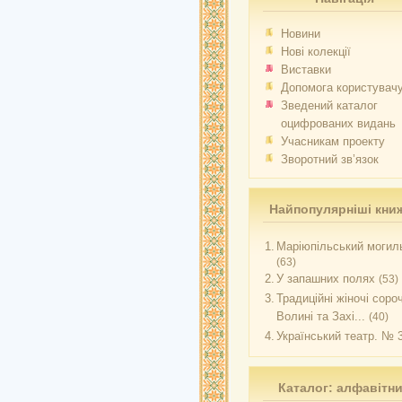
Новини
Нові колекції
Виставки
Допомога користувач
Зведений каталог
оцифрованих видань
Учасникам проекту
Зворотний зв’язок
Найпопулярніші кни
1.
Маріюпільський могиль
(63)
2.
У запашних полях
(53)
3.
Традиційні жіночі соро
Волині та Захі...
(40)
4.
Український театр. № 
Каталог: алфавітн