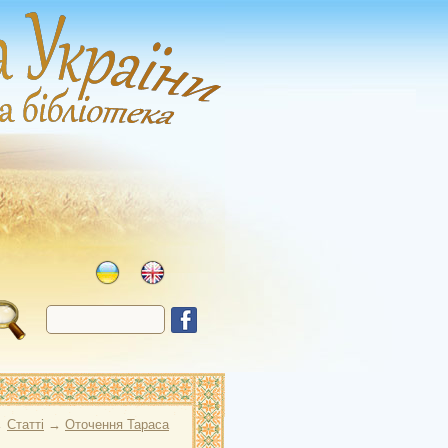
→
Статті
→
Оточення Тараса