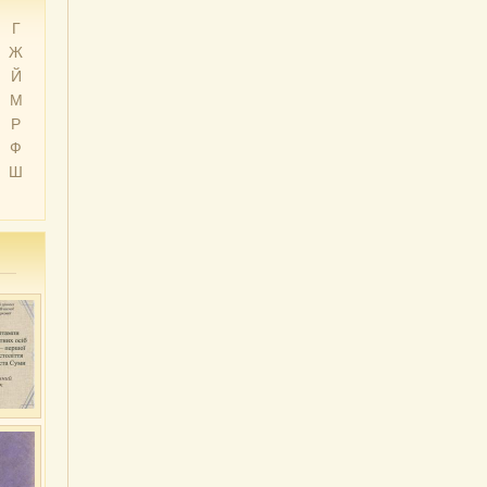
Г
Ж
Й
М
Р
Ф
Ш