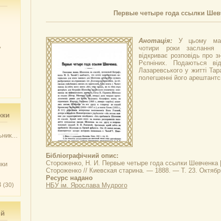
Первые четыре года ссылки Шев
Анотація:
У цьому мат
у
чотири роки заслання 
відкриває розповідь про з
Рєпніних. Подаються ві
Лазаревського у житті Тар
полегшенні його арештантсь
жки
ник...
Бібліографічний опис:
Стороженко, Н. И.
Первые четыре года ссылки Шевченка
чки
Стороженко // Киевская старина. — 1888. — Т. 23. Октябр
Ресурс надано
3
(30)
НБУ ім. Ярослава Мудрого
ий