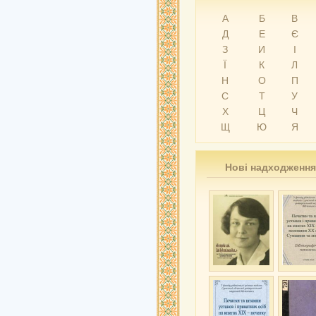
А
Б
В
Д
Е
Є
З
И
І
Ї
К
Л
Н
О
П
С
Т
У
Х
Ц
Ч
Щ
Ю
Я
Нові надходження