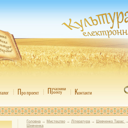
П
учасники
П
К
роекту
талог
ро проект
онтакти
Головна
→
Мистецтво
→
Література
→
Шевченко Тарас
Шевченка