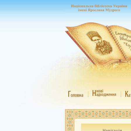
Н
нові
Г
К
адходження
оловна
а
Навігація