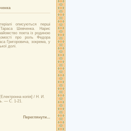
ченка
еріалі описуються перші
Тараса Шевченка. Нарис
найомство поета із родиною
домості про роль Федора
аса Григоровича, зокрема, у
кої долі.
[Електронна копія] / Н. И.
ь. — С. 1-21.
Переглянути...