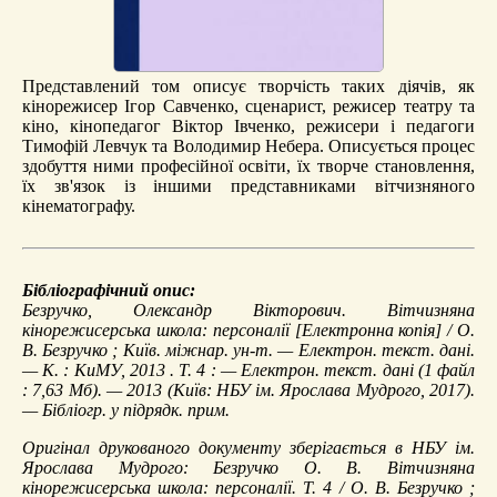
Представлений том описує творчість таких діячів, як
кінорежисер Ігор Савченко, сценарист, режисер театру та
кіно, кінопедагог Віктор Івченко, режисери і педагоги
Тимофій Левчук та Володимир Небера. Описується процес
здобуття ними професійної освіти, їх творче становлення,
їх зв'язок із іншими представниками вітчизняного
кінематографу.
Бібліографічний опис:
Безручко, Олександр Вікторович.
Вітчизняна
кінорежисерська школа: персоналії
[Електронна копія] / О.
В. Безручко ; Київ. міжнар. ун-т. — Електрон. текст. дані.
— К. : КиМУ, 2013 . Т. 4 : — Електрон. текст. дані (1 файл
: 7,63 Мб). — 2013 (Київ: НБУ ім. Ярослава Мудрого, 2017).
— Бібліогр. у підрядк. прим.
Оригінал друкованого документу зберігається в НБУ ім.
Ярослава Мудрого: Безручко О. В. Вітчизняна
кінорежисерська школа: персоналії. Т. 4 / О. В. Безручко ;