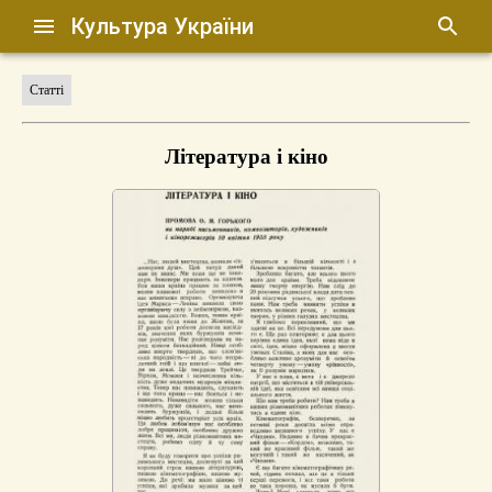
Культура України
Статті
Література і кіно