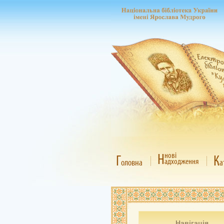
Н
нові
Г
К
адходження
оловна
а
Навігація