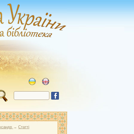
ксандр
→
Статті