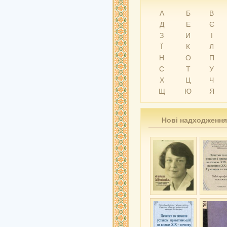
А
Б
В
Д
Е
Є
З
И
І
Ї
К
Л
Н
О
П
С
Т
У
Х
Ц
Ч
Щ
Ю
Я
Нові надходження