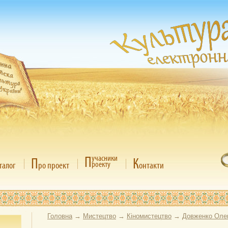
П
учасники
П
К
роекту
талог
ро проект
онтакти
Головна
→
Мистецтво
→
Кіномистецтво
→
Довженко Оле