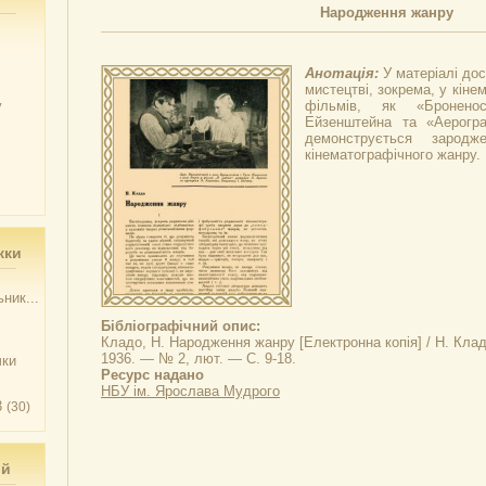
Народження жанру
Анотація:
У матеріалі до
мистецтві, зокрема, у кіне
у
фільмів, як «Броненос
Ейзенштейна та «Аерогр
демонструється зародж
кінематографічного жанру.
жки
ник...
Бібліографічний опис:
Кладо, Н.
Народження жанру
[Електронна копія] / Н. Клад
1936. — № 2, лют. — С. 9-18.
чки
Ресурс надано
НБУ ім. Ярослава Мудрого
3
(30)
ий