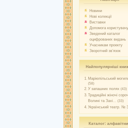
Новини
Нові колекції
Виставки
Допомога користувач
Зведений каталог
оцифрованих видань
Учасникам проекту
Зворотний зв’язок
Найпопулярніші кни
1.
Маріюпільський могиль
(58)
2.
У запашних полях
(43)
3.
Традиційні жіночі соро
Волині та Захі...
(33)
4.
Український театр. № 
Каталог: алфавітн