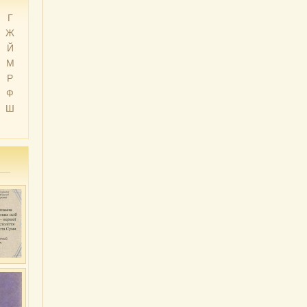
Г
Ж
Й
М
Р
Ф
Ш