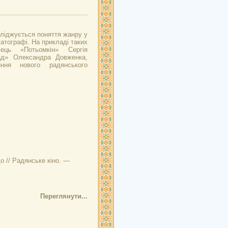
сліджується поняття жанру у
матографі. На прикладі таких
ець «Потьомкін» Сергія
ад» Олександра Довженка,
ення нового радянського
о // Радянське кіно. —
Переглянути...