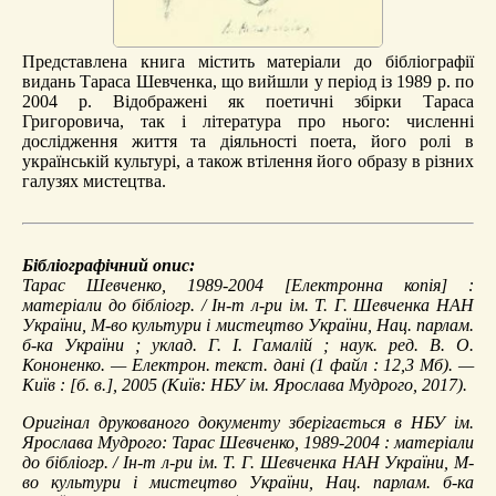
Представлена книга містить матеріали до бібліографії
видань Тараса Шевченка, що вийшли у період із 1989 р. по
2004 р. Відображені як поетичні збірки Тараса
Григоровича, так і література про нього: численні
дослідження життя та діяльності поета, його ролі в
українській культурі, а також втілення його образу в різних
галузях мистецтва.
Бібліографічний опис:
Тарас Шевченко, 1989-2004
[Електронна копія] :
матеріали до бібліогр. / Ін-т л-ри ім. Т. Г. Шевченка НАН
України, М-во культури і мистецтво України, Нац. парлам.
б-ка України ; уклад. Г. І. Гамалій ; наук. ред. В. О.
Кононенко. — Електрон. текст. дані (1 файл : 12,3 Мб). —
Київ : [б. в.], 2005 (Київ: НБУ ім. Ярослава Мудрого, 2017).
Оригінал друкованого документу зберігається в НБУ ім.
Ярослава Мудрого: Тарас Шевченко, 1989-2004 : матеріали
до бібліогр. / Ін-т л-ри ім. Т. Г. Шевченка НАН України, М-
во культури і мистецтво України, Нац. парлам. б-ка