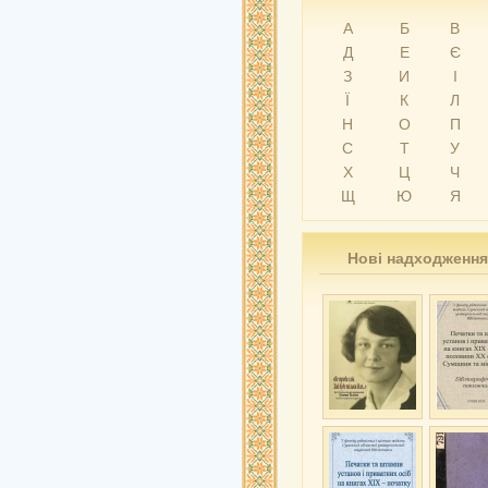
А
Б
В
Д
Е
Є
З
И
І
Ї
К
Л
Н
О
П
С
Т
У
Х
Ц
Ч
Щ
Ю
Я
Нові надходження