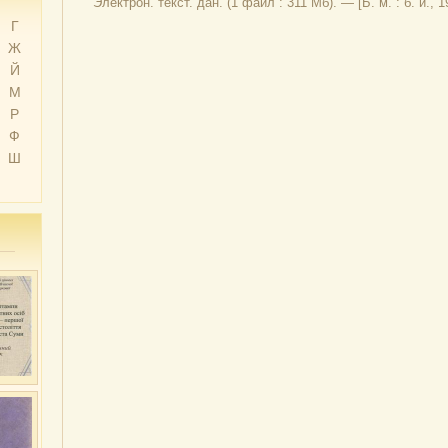
Электрон. текст. дан. (1 файл : 311 Мб). — [Б. м. : б. и., 1
Г
Ж
Й
М
Р
Ф
Ш