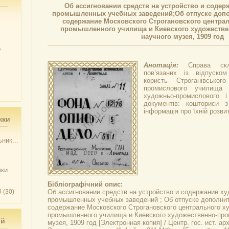
Об ассигновании средств на устройство и содер
промышленных учебных заведений;Об отпуске допо
содержание Московского Строгановского централ
промышленного училища и Киевского художеств
научного музея, 1909 год
у
Анотація:
Справа скл
пов’язаних із відпуско
користь Строганівськог
промислового училища 
художньо-промислового 
документів: кошториси 
інформація про їхній розви
жки
ник...
чки
Бібліографічний опис:
3
(30)
Об ассигновании средств на устройство и содержание ху
промышленных учебных заведений ; Об отпуске дополни
содержание Московского Строгановского центрального х
промышленного училища и Киевского художественно-про
ий
музея, 1909 год
[Электронная копия] / Центр. гос. ист. ар