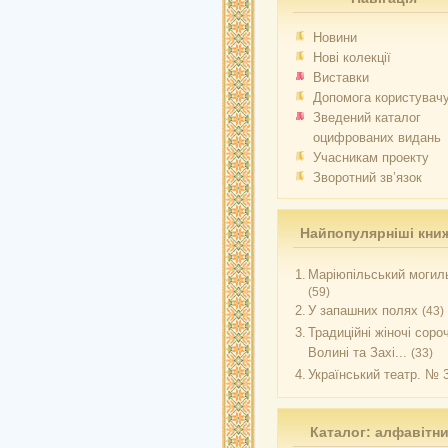
Новини
Нові колекції
Виставки
Допомога користувач
Зведений каталог
оцифрованих видань
Учасникам проекту
Зворотний зв’язок
Найпопулярніші кни
1.
Маріюпільський могиль
(59)
2.
У запашних полях
(43)
3.
Традиційні жіночі соро
Волині та Захі...
(33)
4.
Український театр. № 
Каталог: алфавітн