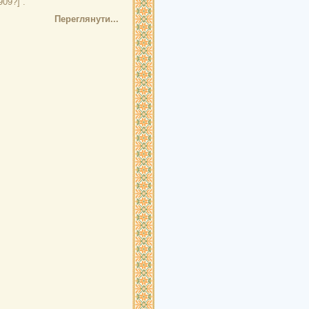
909?] .
Переглянути...