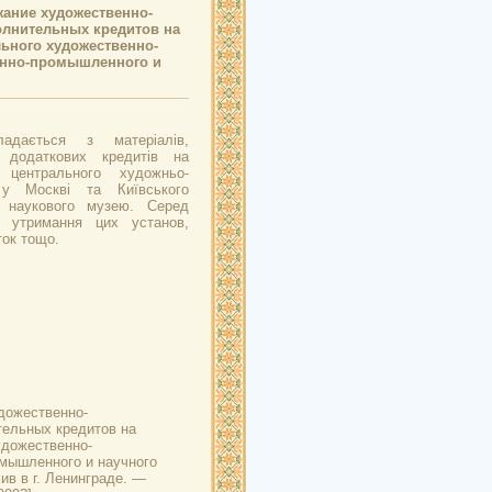
жание художественно-
лнительных кредитов на
ьного художественно-
енно-промышленного и
адається з матеріалів,
м додаткових кредитів на
о центрального художньо-
у Москві та Київського
і наукового музею. Серед
з утримання цих установ,
ток тощо.
дожественно-
тельных кредитов на
удожественно-
мышленного и научного
хив в г. Ленинграде. —