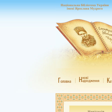
Н
нові
Г
К
адходження
оловна
а
Навігація