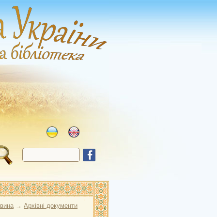
овина
→
Архівні документи