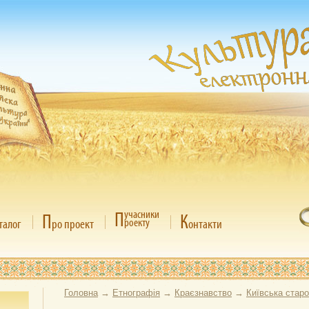
П
учасники
П
К
роекту
талог
ро проект
онтакти
Головна
→
Етнографія
→
Краєзнавство
→
Київська стар