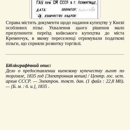
Справа містить документи щодо надання купецтву у Києві
особливих пільг. Ухвалення цього рішення мало
призупинити переїзд київського купецтва до міста
Кременчук, в якому переселенці отримували податкові
пільги, що сприяли розвитку торгівлі.
Бібліографічний опис:
Дело о предоставлении киевскому купечеству льгот по
торговле, 1835 год
[Электронная копия] / Центр. гос. ист.
архив СССР. — Электрон. текст. дан. (1 файл : 22,8 Мб).
— [Б. м. : б. и.], 1835 .