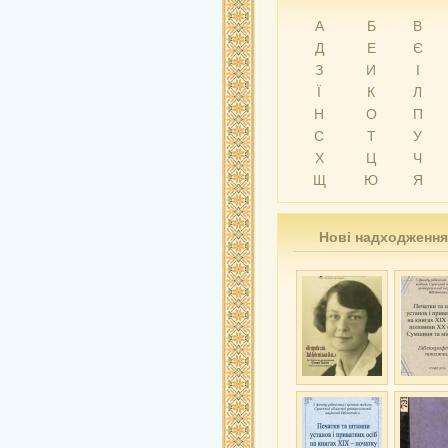
А
Б
В
Д
Е
Є
З
И
І
Ї
К
Л
Н
О
П
С
Т
У
Х
Ц
Ч
Щ
Ю
Я
Нові надходження