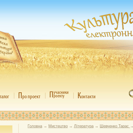
П
учасники
П
К
роекту
талог
ро проект
онтакти
Головна
→
Мистецтво
→
Література
→
Шевченко Тарас