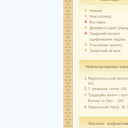
Новини
Нові колекції
Виставки
Допомога користувач
Зведений каталог
оцифрованих видань
Учасникам проекту
Зворотний зв’язок
Найпопулярніші кни
1.
Маріюпільський могиль
(62)
2.
У запашних полях
(49)
3.
Традиційні жіночі соро
Волині та Захі...
(39)
4.
Український театр. № 
Каталог: алфавітн