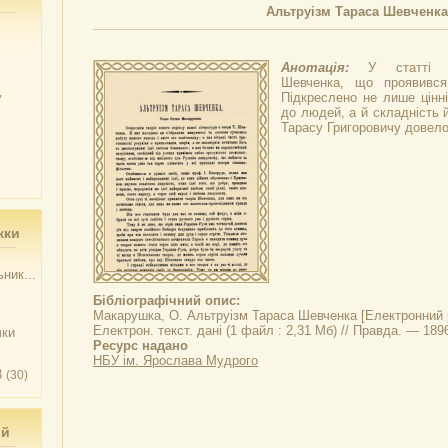
Альтруізм Тараса Шевченка
Анотація:
У статті о
Шевченка, що проявився,
у
Підкреслено не лише цінні
до людей, а й складність й
Тарасу Григоровичу довело
жки
ник...
Бібліографічний опис:
Макарушка, О.
Альтруізм Тараса Шевченка
[Електронний 
Електрон. текст. дані (1 файл : 2,31 Мб) // Правда. — 189
чки
Ресурс надано
НБУ ім. Ярослава Мудрого
3
(30)
ий