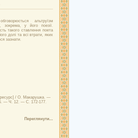
бговорюється альтруїзм
 зокрема, у його поезії.
сть такого ставлення поета
ого долі та всі втрати, яких
ся зазнати.
ресурс] / О. Макарушка. —
6. — Ч. 12. — С. 172-177.
Переглянути...