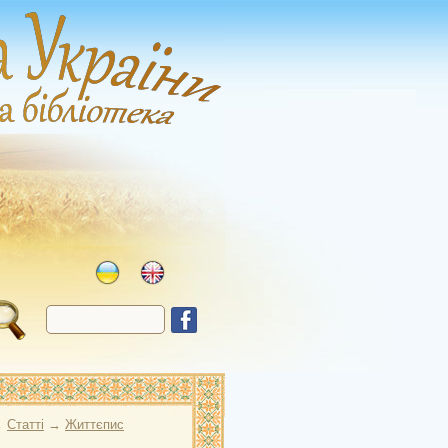
→
Статті
→
Життєпис