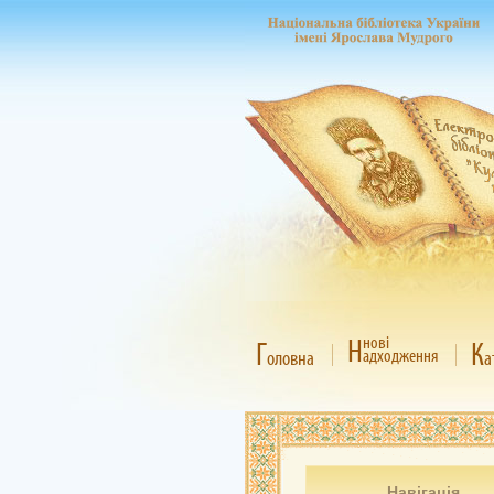
Н
нові
Г
К
адходження
оловна
а
Навігація