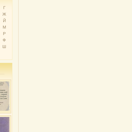
Г
Ж
Й
М
Р
Ф
Ш