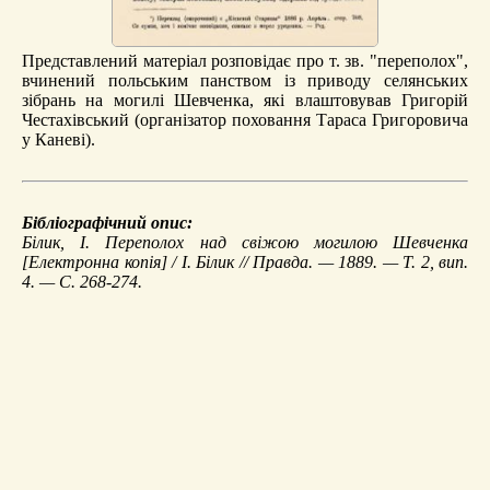
Представлений матеріал розповідає про т. зв. "переполох",
вчинений польським панством із приводу селянських
зібрань на могилі Шевченка, які влаштовував Григорій
Честахівський (організатор поховання Тараса Григоровича
у Каневі).
Бібліографічний опис:
Білик, І.
Переполох над свіжою могилою Шевченка
[Електронна копія] / І. Білик // Правда. — 1889. — Т. 2, вип.
4. — С. 268-274.