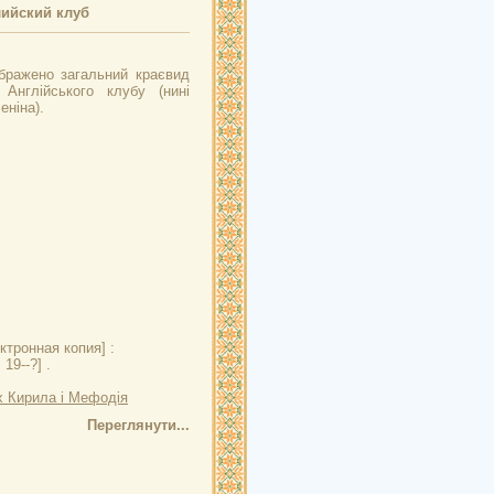
лийский клуб
ображено загальний краєвид
 Англійського клубу (нині
еніна).
ктронная копия] :
19--?] .
х Кирила і Мефодія
Переглянути...