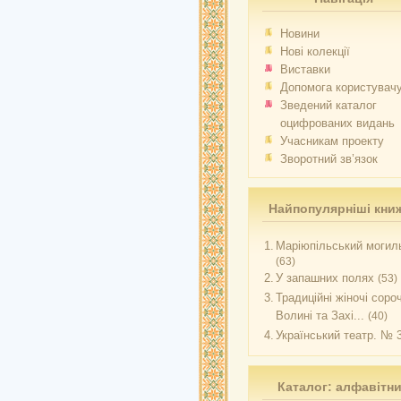
Новини
Нові колекції
Виставки
Допомога користувач
Зведений каталог
оцифрованих видань
Учасникам проекту
Зворотний зв’язок
Найпопулярніші кни
1.
Маріюпільський могиль
(63)
2.
У запашних полях
(53)
3.
Традиційні жіночі соро
Волині та Захі...
(40)
4.
Український театр. № 
Каталог: алфавітн