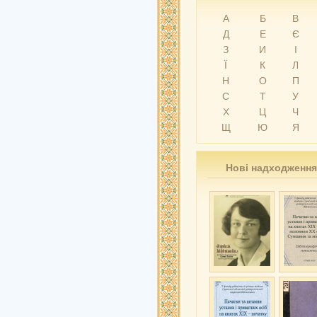
А
Б
В
Д
Е
Є
З
И
І
Ї
К
Л
Н
О
П
С
Т
У
Х
Ц
Ч
Щ
Ю
Я
Нові надходження