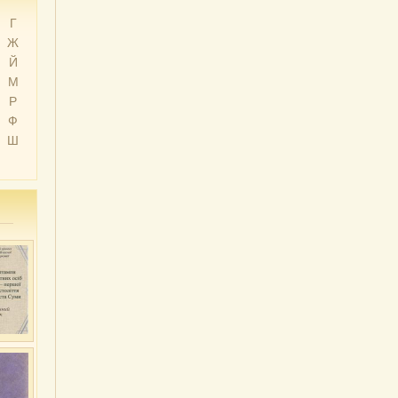
Г
Ж
Й
М
Р
Ф
Ш