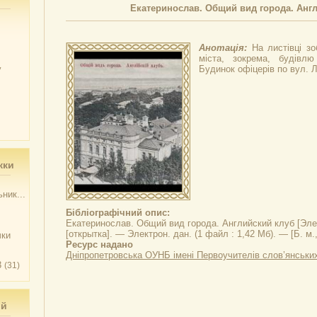
Екатеринослав. Общий вид города. Анг
Анотація:
На листівці з
міста, зокрема, будівлю
у
Будинок офіцерів по вул. Л
жки
ник...
Бібліографічний опис:
Екатеринослав. Общий вид города. Английский клуб
[Эле
[открытка]. — Электрон. дан. (1 файл : 1,42 Мб). — [Б. м., 
чки
Ресурс надано
Дніпропетровська ОУНБ імені Первоучителів слов’янськи
3
(31)
ий