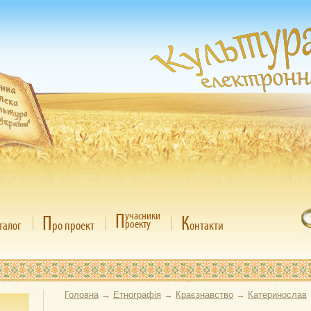
П
учасники
П
К
роекту
талог
ро проект
онтакти
Головна
→
Етнографія
→
Краєзнавство
→
Катеринослав