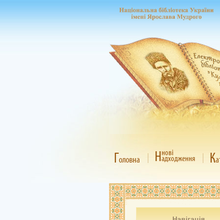
Н
нові
Г
К
адходження
оловна
а
Навігація