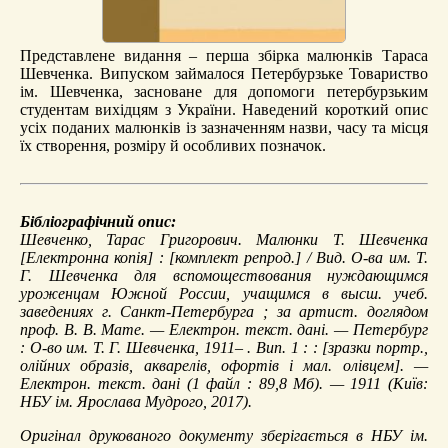
Представлене видання – перша збірка малюнків Тараса
Шевченка. Випуском займалося Петербурзьке Товариство
ім. Шевченка, засноване для допомоги петербурзьким
студентам вихідцям з України. Наведений короткий опис
усіх поданих малюнків із зазначенням назви, часу та місця
їх створення, розміру й особливих позначок.
Бібліографічний опис:
Шевченко, Тарас Григорович.
Малюнки Т. Шевченка
[Електронна копія] : [комплект репрод.] / Вид. О-ва им. Т.
Г. Шевченка для вспомоществования нуждающимся
уроженцам Южной России, учащимся в высш. учеб.
заведениях г. Санкт-Петербурга ; за артист. доглядом
проф. В. В. Мате. — Електрон. текст. дані. — Петербург
: О-во им. Т. Г. Шевченка, 1911– . Вип. 1 : : [зразки портр.,
олійних образів, акварелів, офортів і мал. олівцем]. —
Електрон. текст. дані (1 файл : 89,8 Мб). — 1911 (Київ:
НБУ ім. Ярослава Мудрого, 2017).
Оригінал друкованого документу зберігається в НБУ ім.