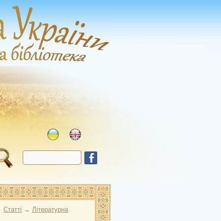
→
Статті
→
Літературна