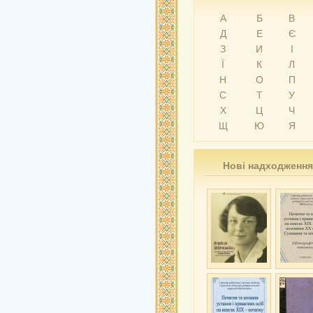
А
Б
В
Д
Е
Є
З
И
І
Ї
К
Л
Н
О
П
С
Т
У
Х
Ц
Ч
Щ
Ю
Я
Нові надходження