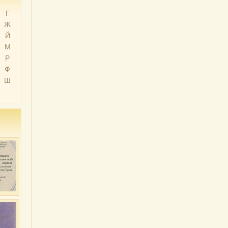
Г
Ж
Й
М
Р
Ф
Ш