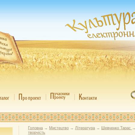
П
учасники
П
К
роекту
талог
ро проект
онтакти
Головна
→
Мистецтво
→
Література
→
Шевченко Тарас
творчість