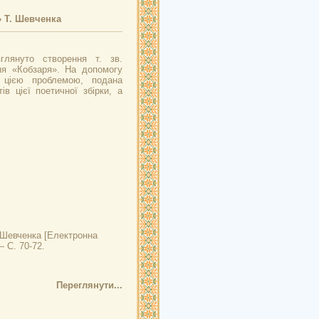
» Т. Шевченка
глянуто створення т. зв.
ня «Кобзаря». На допомогу
м цією проблемою, подана
тів цієї поетичної збірки, а
. Шевченка
[Електронна
— С. 70-72.
Переглянути...