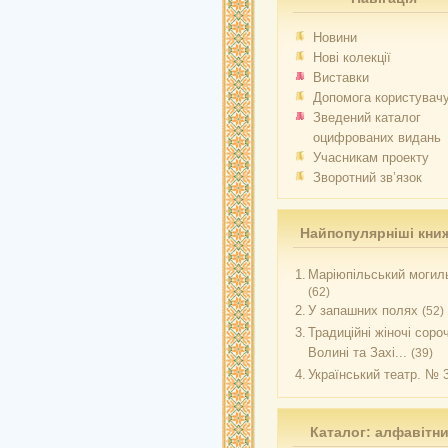
Новини
Нові колекції
Виставки
Допомога користувач
Зведений каталог
оцифрованих видань
Учасникам проекту
Зворотний зв’язок
Найпопулярніші кни
1.
Маріюпільський могиль
(62)
2.
У запашних полях
(52)
3.
Традиційні жіночі соро
Волині та Захі...
(39)
4.
Український театр. № 
Каталог: алфавітн