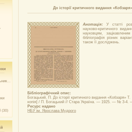
До історії критичного видання «Кобзаря
Анотація:
У статті роз
у
науково-критичного видан
науковцям, зацікавлени
бібліографія різних варіан
також її досліджень.
жки
ник...
Бібліографічний опис:
Богацький, П.
До історії критичного видання «Кобзаря» Т
чки
копія] / П. Богацький // Стара Україна. — 1925. — № 3-4. 
Ресурс надано
3
(30)
НБУ ім. Ярослава Мудрого
ий