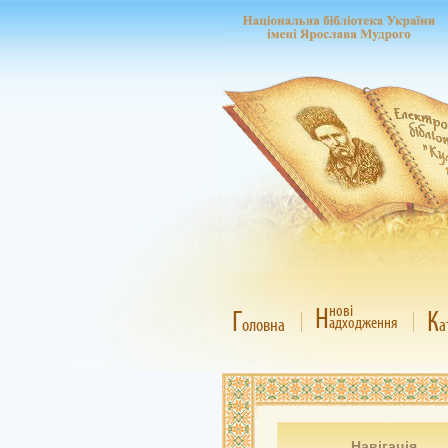
Н
нові
Г
К
адходження
оловна
а
Навігація