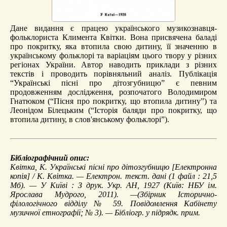
Дане видання є працею українського музикознавця-
фольклориста Климента Квітки. Вона присвячена баладі
про покритку, яка втопила свою дитину, її значенню в
українському фольклорі та варіаціям цього твору у різних
регіонах України. Автор наводить приклади з різних
текстів і проводить порівняльний аналіз. Публікація
“Українські пісні про дітозгубницю” є певним
продовженням дослідження, розпочатого Володимиром
Гнатюком (“Пісня про покритку, що втопила дитину”) та
Леонідом Білецьким (“Історія баляди про покритку, що
втопила дитину, в слов'янському фольклорі”).
Бібліографічний опис:
Квітка, К.
Українські пісні про дітозгубницю
[Електронна
копія] / К. Квітка. — Електрон. текст. дані (1 файл : 21,5
Мб). — У Київі : З друк. Укр. АН, 1927 (Київ: НБУ ім.
Ярослава Мудрого, 2011). —(Збірник Історично-
філологічного відділу № 59. Повідомлення Кабінету
музичної етнографії; № 3). — Бібліогр. у підрядк. прим.