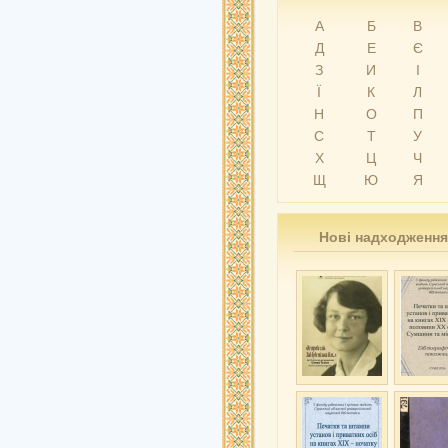
А
Б
В
Д
Е
Є
З
И
І
Ї
К
Л
Н
О
П
С
Т
У
Х
Ц
Ч
Щ
Ю
Я
Нові надходження