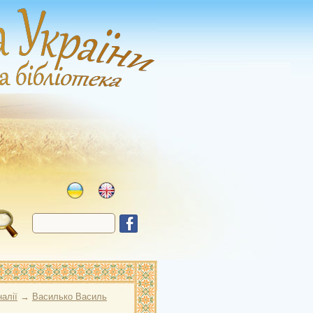
алії
→
Василько Василь