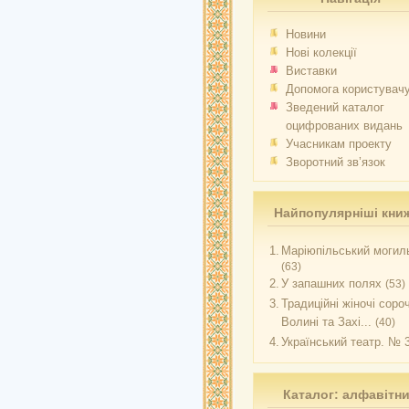
Новини
Нові колекції
Виставки
Допомога користувач
Зведений каталог
оцифрованих видань
Учасникам проекту
Зворотний зв’язок
Найпопулярніші кни
1.
Маріюпільський могиль
(63)
2.
У запашних полях
(53)
3.
Традиційні жіночі соро
Волині та Захі...
(40)
4.
Український театр. № 
Каталог: алфавітн