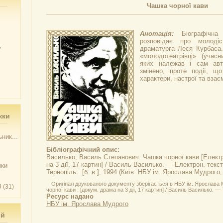
Чашка чорної кави
Анотація:
Біографічн
розповідає про молоді
у
драматурга Леся Курбаса.
«молодотеатрівці» (учас
яких належав і сам авт
змінено, проте події, щ
характери, настрої та взає
жки
ник...
Бібліографічний опис:
Василько, Василь Степанович.
Чашка чорної кави
[Електр
на 3 дії, 17 картин] / Василь Василько. — Електрон. текст
чки
Тернопіль : [б. в.], 1994 (Київ: НБУ ім. Ярослава Мудрого,
Оригінал друкованого документу зберігається в НБУ ім. Ярослава 
3
(31)
чорної кави : [докум. драма на 3 дії, 17 картин] / Василь Василько. — Те
Ресурс надано
НБУ ім. Ярослава Мудрого
ий