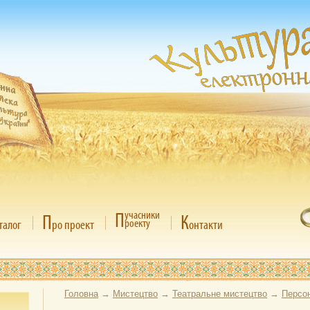
П
учасники
П
К
роекту
талог
ро проект
онтакти
Головна
→
Мистецтво
→
Театральне мистецтво
→
Персон