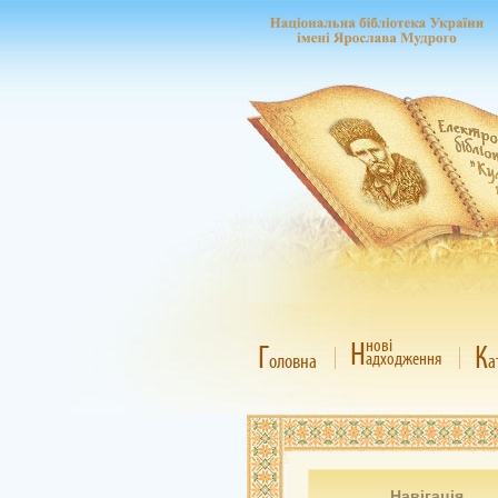
Н
нові
Г
К
адходження
оловна
а
Навігація