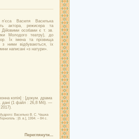
а п’єса Василя Василька
сть актора, режисера та
 Дійовими особами є т. зв.
ники Молодого театру), до
ор. Їх імена та прізвища
о з ними відбуваються, їх
мини написані «з натури».
онна копія] : [докум. драма
. дані (1 файл : 26,8 Мб). —
 2017).
Мудрого: Василько В. С. Чашка
рнопіль : [б. в.], 1994. – 84 с.
Переглянути...