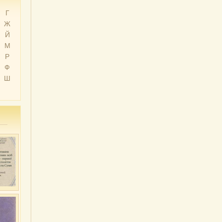
Г
Ж
Й
М
Р
Ф
Ш