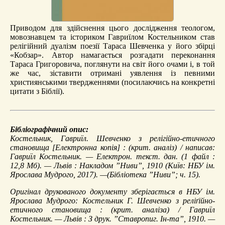
Приводом для здійснення цього дослідження теологом,
мовознавцем та істориком Гавриїлом Костельником став
релігійний дуалізм поезії Тараса Шевченка у його збірці
«Кобзар». Автор намагається розгадати переконання
Тараса Григоровича, поглянути на світ його очами і, в той
же час, зіставити отримані уявлення із певними
християнськими твердженнями (посилаючись на конкретні
цитати з Біблії).
Бібліографічний опис:
Костельник, Гавриїл.
Шевченко з релігійно-етичного
становища
[Електронна копія] : (крит. аналіз) / написав:
Гавриїл Костельник. — Електрон. текст. дан. (1 файл :
12,8 Мб). — Львів : Накладом ”Ниви”, 1910 (Київ: НБУ ім.
Ярослава Мудрого, 2017). —(Бібліотека ”Ниви”; ч. 15).
Оригінал друкованого документу зберігається в НБУ ім.
Ярослава Мудрого: Костельник Г. Шевченко з реліґійно-
етичного становища : (крит. аналіза) / Гавриїл
Костельник. — Львів : З друк. ”Ставропиг. Ін-та”, 1910. —