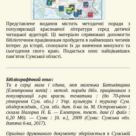
Представлене видання містить методичні поради з
популяризації краєзнавчої літератури серед дитячої
читацької аудиторії. Ці матеріали спрямовані допомогти
бібліотечним працівникам пробудити в найменших читачів
інтерес до історії, спонукати їх до вивчення минулого та
сьогодення свого краю. Подається опис найцікавіших
пам’яток Сумської області.
Бібліографічний опис:
Ти в серці мила і єдина, моя маленька Батьківщина
[Електронна копія] : метод. поради бібл. працівникам з
популяризації л-ри краєзн. тематики : (до 70-річчя
утворення Сум. обл.) / Упр. культури і туризму Сум.
облдержадмін., Сум. обл. дит. б-ка ім. М. Островського ;
склала Нагорна Н. Б. — Електрон. текст. дані (1 файл :
6,20 Мб). — Суми : [б. в.], 2009 (Суми: Сумська обл.
дитяча б-ка, 2017).
Оригінал друкованого документу зберігається в Сумській