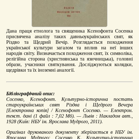
Дана праця етнолога та священика Ксенофонта Сосенка
присвячена аналізу таких давньоукраїнських свят, як
Різдво та Щедрий Вечір. Розглядається походження
української культури загалом та вплив на неї інших
народів світу. Визначається походження свят, їх символіка,
релігійна сторона (християнська та язичницька), головні
образи, учасники святкування. Досліджуються колядки,
щедрівки та їх іноземні аналогії.
Бібліографічний опис:
Сосенко, Ксенофонт.
Культурно-історична постать
староукраїнських свят Різдва і Щедрого Вечера
[Електронна копія] / Ксенофонт Сосенко. — Електрон.
текст. дані (1 файл : 7,02 Мб). — Львів : Накладом авт.,
1928 (Київ: НБУ ім. Ярослава Мудрого, 2011).
Оригінал друкованого документу зберігається в НБУ ім.
Ярослава Мудрого: Сосенко К. Культурно-історична