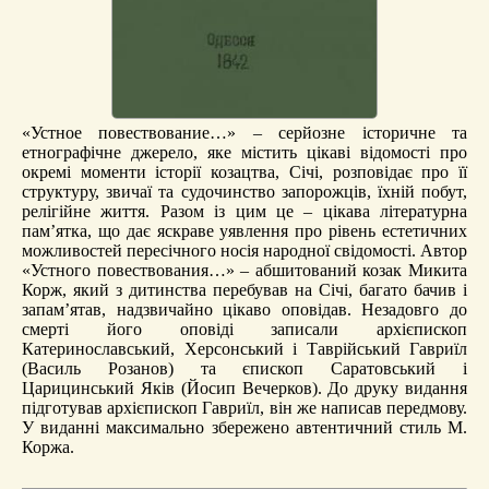
«Устное повествование…» – серйозне історичне та
етнографічне джерело, яке містить цікаві відомості про
окремі моменти історії козацтва, Січі, розповідає про її
структуру, звичаї та судочинство запорожців, їхній побут,
релігійне життя. Разом із цим це – цікава літературна
пам’ятка, що дає яскраве уявлення про рівень естетичних
можливостей пересічного носія народної свідомості. Автор
«Устного повествования…» – абшитований козак Микита
Корж, який з дитинства перебував на Січі, багато бачив і
запам’ятав, надзвичайно цікаво оповідав. Незадовго до
смерті його оповіді записали архієпископ
Катеринославський, Херсонський і Таврійський Гавриїл
(Василь Розанов) та єпископ Саратовський і
Царицинський Яків (Йосип Вечерков). До друку видання
підготував архієпископ Гавриїл, він же написав передмову.
У виданні максимально збережено автентичний стиль М.
Коржа.