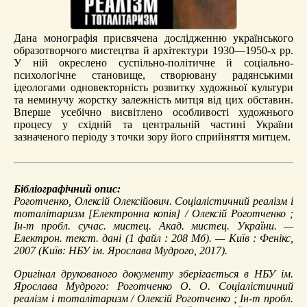
Дана монографія присвячена дослідженню українського
образотворчого мистецтва й архітектури 1930—1950-х рр.
У ній окреслено суспільно-політичне й соціально-
психологічне становище, створювану радянськими
ідеологами одновекторність розвитку художньої культури
та неминучу жорстку залежність митця від цих обставин.
Вперше усебічно висвітлено особливості художнього
процесу у східній та центральній частині України
зазначеного періоду з точки зору його сприйняття митцем.
Бібліографічний опис:
Роготченко, Олексій Олексійович.
Соціалістичний реалізм і
тоталітаризм
[Електронна копія] / Олексій Роготченко ;
Ін-т пробл. сучас. мистец. Акад. мистец. України. —
Електрон. текст. дані (1 файл : 208 Мб). — Київ : Фенікс,
2007 (Київ: НБУ ім. Ярослава Мудрого, 2017).
Оригінал друкованого документу зберігається в НБУ ім.
Ярослава Мудрого: Роготченко О. О. Соціалістичний
реалізм і тоталітаризм / Олексій Роготченко ; Ін-т пробл.