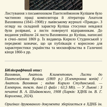
Листування з письменником Пантелеймоном Кулішем було
частиною праці композитора й літератора Анатоля
Вахнянина (1841–1908) у львівському журналі «Правда». З
огляду на складний характер Куліша стосунки невдовзі
були розірвані, а листи повернуті відправникам. До
видання увійшли 24 листа Вахнянина до Куліша, написані
в січні–липні 1869 р. Їх видавець Кирило Студинський у
передмові зазначає, що ця публікація є корисною для
характеристики українства та москвофільства в Галичині
кінця 1860-х рр.
Бібліографічний опис:
Вахнянин, Анатоль Климентович.
Листи до
Пантелеймона Куліша (1869 р.)
[Електронна копія] /
Анатоль Вахнянин ; видав Кирило Студинський. —
Електрон. текст. дані (1 файл : 63,5 Мб). — У Львові : З
печатні В. А. Шийковского, 1908 (Харків: ХДНБ ім. В. Г.
Короленка, 2024).
Оригінал друкованого документа зберігається в ХДНБ ім.