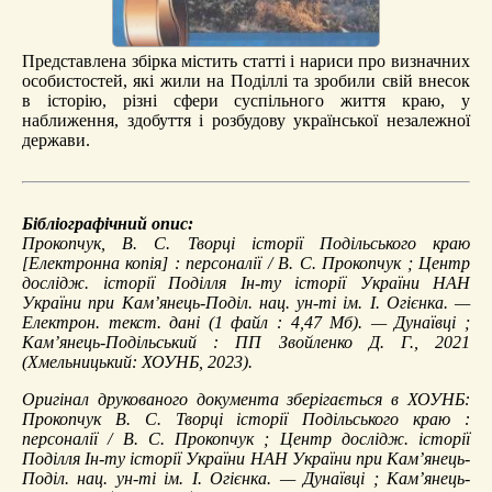
Представлена збірка містить статті і нариси про визначних
особистостей, які жили на Поділлі та зробили свій внесок
в історію, різні сфери суспільного життя краю, у
наближення, здобуття і розбудову української незалежної
держави.
Бібліографічний опис:
Прокопчук, В. С.
Творці історії Подільського краю
[Електронна копія] : персоналії / В. С. Прокопчук ; Центр
дослідж. історії Поділля Ін-ту історії України НАН
України при Кам’янець-Поділ. нац. ун-ті ім. І. Огієнка. —
Електрон. текст. дані (1 файл : 4,47 Мб). — Дунаївці ;
Кам’янець-Подільський : ПП Звойленко Д. Г., 2021
(Хмельницький: ХОУНБ, 2023).
Оригінал друкованого документа зберігається в ХОУНБ:
Прокопчук В. С. Творці історії Подільського краю :
персоналії / В. С. Прокопчук ; Центр дослідж. історії
Поділля Ін-ту історії України НАН України при Кам’янець-
Поділ. нац. ун-ті ім. І. Огієнка. — Дунаївці ; Кам’янець-