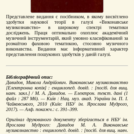
Представлене видання є посібником, в якому висвітлено
здобутки наукової теорії в галузі «Виконавське
музикознавство» в широкому спектрі тематики
досліджень. Праця оптимально охоплює академічний
музичний інструментарій, який умовно класифікований за
розмаїтою фаховою тематикою, стосовно музичного
виконавства. Видання має інформативний характер
представлення пошукових здобутків у даній галузі.
Бібліографічний опис:
Давидов, Микола Андрійович.
Виконавське музикознавство
[Електронна копія] : енциклопед. довід. : [посіб. для вищ.
навч. закл.] / М. А. Давидов. — Електрон. текст. дані (1
файл : 287 Мб). — Київ : Нац. муз. акад. України ім. П. І.
Чайковського, 2010 (Київ: НБУ ім. Ярослава Мудрого,
2017). — Алф. покажч.: с. 391–399.
Оригінал друкованого документу зберігається в НБУ ім.
Ярослава Мудрого: Давидов М. А. Виконавське
музикознавство : енциклопед. довід. : [посіб. для вищ. навч.