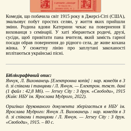
Комедія, що побачила світ 1915 року в Джерсі-Сіті (США),
змальовує побут простих селян, у життя яких прийшли
зміни. Родина вдови Катерини чекає на повернення її
вихованця з семінарії. У хаті збираються родичі, друзі,
сусіди, щоб привітати пана вчителя, який замість гарної
посади обрав повернення до рідного села, де живе кохана
жінка. У сюжетну лінію про заплутані закоханості
вплітаються українські пісні.
Бібліографічний опис:
Янчук, Л.
Вихованець
[Електронна копія] : нар. комедія в 3
д. зі співами і танцями / Л. Янчук. — Електрон. текст. дані
(1 файл : 42,8 Мб). — Jersey City : З друк. «Свободи», 1915
(Київ: НБУ ім. Ярослава Мудрого, 2022).
Оригінал друкованого документа зберігається в НБУ ім.
Ярослава Мудрого: Янчук Л. Вихованець : нар. комедія в 3
д. зі співами і танцями / Л. Янчук. — Jersey City : З друк.
«Свободи», 1915. – 80 с.