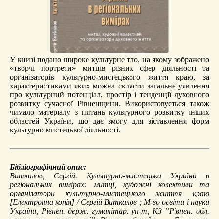
У книзі подано широке культурне тло, на якому зображено
«творчі портрети» митців різних сфер діяльності та
організаторів культурно-мистецького життя краю, за
характеристиками яких можна скласти загальне уявлення
про культурний потенціал, простір і тенденції духовного
розвитку сучасної Рівненщини. Використовується також
чимало матеріалу з питань культурного розвитку інших
областей України, що дає змогу для зіставлення форм
культурно-мистецької діяльності.
Бібліографічний опис:
Виткалов, Сергій.
Культурно-мистецька Україна в
регіональних вимірах: митці, художні колективи та
організатори культурно-мистецького життя краю
[Електронна копія] / Сергій Виткалов ; М-во освіти і науки
України, Рівнен. держ. гуманітар. ун-т, КЗ ”Рівнен. обл.