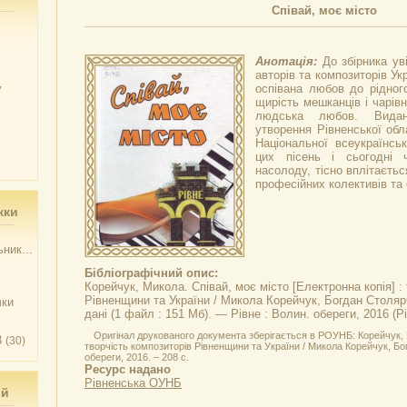
Співай, моє місто
Анотація:
До збірника ув
авторів та композиторів Укр
у
оспівана любов до рідного
щирість мешканців і чарівни
людська любов. Видан
утворення Рівненської обла
Національної всеукраїнськ
цих пісень і сьогодні 
насолоду, тісно вплітаєтьс
професійних колективів та 
жки
ник...
Бібліографічний опис:
Корейчук, Микола.
Співай, моє місто
[Електронна копія] :
Рівненщини та України / Микола Корейчук, Богдан Столяр
чки
дані (1 файл : 151 Мб). — Рівне : Волин. обереги, 2016 (Р
Оригінал друкованого документа зберігається в РОУНБ: Корейчук, М
3
(30)
творчість композиторів Рівненщини та України / Микола Корейчук, Бо
обереги, 2016. – 208 с.
Ресурс надано
Рівненська ОУНБ
ий