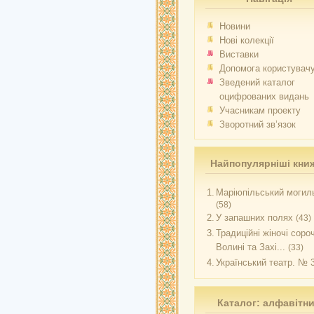
Новини
Нові колекції
Виставки
Допомога користувач
Зведений каталог
оцифрованих видань
Учасникам проекту
Зворотний зв’язок
Найпопулярніші кни
1.
Маріюпільський могиль
(58)
2.
У запашних полях
(43)
3.
Традиційні жіночі соро
Волині та Захі...
(33)
4.
Український театр. № 
Каталог: алфавітн