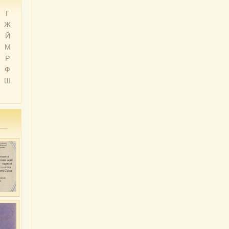
Г
Ж
Й
М
Р
Ф
Ш