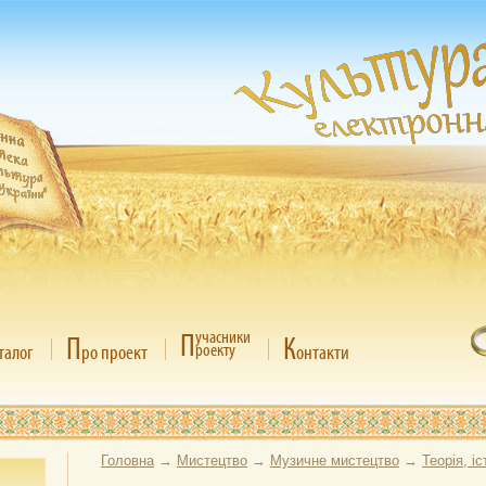
П
учасники
П
К
роекту
талог
ро проект
онтакти
Головна
→
Мистецтво
→
Музичне мистецтво
→
Теорія, і