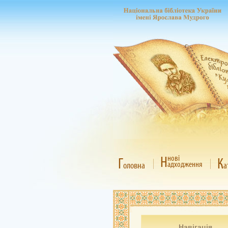
Н
нові
Г
К
адходження
оловна
а
Навігація