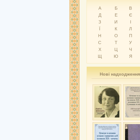
А
Б
В
Д
Е
Є
З
И
І
Ї
К
Л
Н
О
П
С
Т
У
Х
Ц
Ч
Щ
Ю
Я
Нові надходження