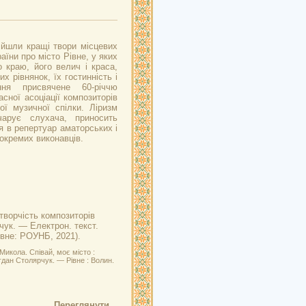
ійшли кращі твори місцевих
аїни про місто Рівне, у яких
 краю, його велич і краса,
х рівнянок, їх гостинність і
ня присвячене 60-річчю
сної асоціації композиторів
ої музичної спілки. Ліризм
чарує слухача, приносить
я в репертуар аматорських і
окремих виконавців.
 творчість композиторів
чук. — Електрон. текст.
івне: РОУНБ, 2021).
икола. Співай, моє місто :
гдан Столярчук. — Рівне : Волин.
Переглянути...