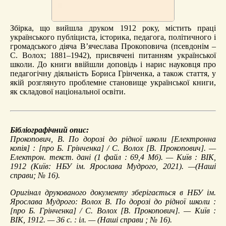
Збірка, що вийшла друком 1912 року, містить праці
українського публіциста, історика, педагога, політичного і
громадського діяча В’ячеслава Прокоповича (псевдонім –
С. Волох; 1881–1942), присвячені питанням української
школи. До книги ввійшли доповідь і нарис науковця про
педагогічну діяльність Бориса Грінченка, а також стаття, у
якій розглянуто проблемне становище української книги,
як складової національної освіти.
Бібліографічний опис:
Прокопович, В.
По дорозі до рідної школи
[Електронна
копія] : [про Б. Грінченка] / С. Волох [В. Прокопович]. —
Електрон. текст. дані (1 файл : 69,4 Мб). — Київ : ВІК,
1912 (Київ: НБУ ім. Ярослава Мудрого, 2021). —(Наші
справи; № 16).
Оригінал друкованого документу зберігається в НБУ ім.
Ярослава Мудрого: Волох В. По дорозі до рідної школи :
[про Б. Грінченка] / С. Волох [В. Прокопович]. — Київ :
ВІК, 1912. — 36 с. : іл. — (Наші справи ; № 16).