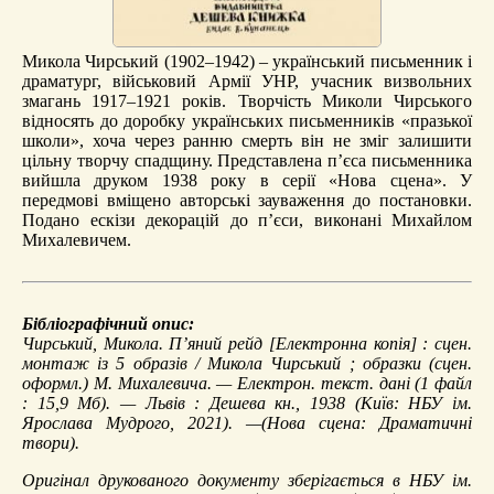
Микола Чирський (1902–1942) – український письменник і
драматург, військовий Армії УНР, учасник визвольних
змагань 1917–1921 років. Творчість Миколи Чирського
відносять до доробку українських письменників «празької
школи», хоча через ранню смерть він не зміг залишити
цільну творчу спадщину. Представлена п’єса письменника
вийшла друком 1938 року в серії «Нова сцена». У
передмові вміщено авторські зауваження до постановки.
Подано ескізи декорацій до п’єси, виконані Михайлом
Михалевичем.
Бібліографічний опис:
Чирський, Микола.
П’яний рейд
[Електронна копія] : сцен.
монтаж із 5 образів / Микола Чирський ; образки (сцен.
оформл.) М. Михалевича. — Електрон. текст. дані (1 файл
: 15,9 Мб). — Львів : Дешева кн., 1938 (Київ: НБУ ім.
Ярослава Мудрого, 2021). —(Нова сцена: Драматичні
твори).
Оригінал друкованого документу зберігається в НБУ ім.