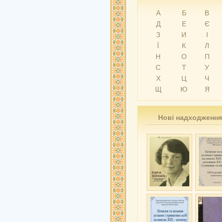
А
Б
В
Д
Е
Є
З
И
І
Ї
К
Л
Н
О
П
С
Т
У
Х
Ц
Ч
Щ
Ю
Я
Нові надходження