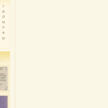
Г
Ж
Й
М
Р
Ф
Ш