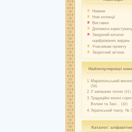
Новини
Нові колекції
Виставки
Допомога користувач
Зведений каталог
оцифрованих видань
Учасникам проекту
Зворотний зв’язок
Найпопулярніші кни
1.
Маріюпільський могиль
(58)
2.
У запашних полях
(41)
3.
Традиційні жіночі соро
Волині та Захі...
(32)
4.
Український театр. № 
Каталог: алфавітн