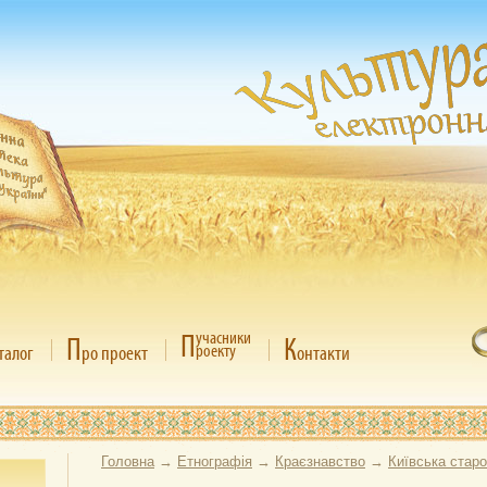
П
учасники
П
К
роекту
талог
ро проект
онтакти
Головна
→
Етнографія
→
Краєзнавство
→
Київська стар