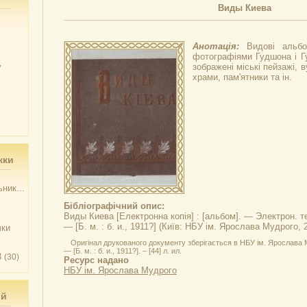
Виды Киева
Анотація:
Видові альб
фотографіями Гудшона і Г
у
зображені міські пейзажі, в
храми, пам'ятники та ін.
жки
ник...
Бібліографічний опис:
Виды Киева
[Електронна копія] : [альбом]. — Электрон. те
— [Б. м. : б. и., 1911?] (Київ: НБУ ім. Ярослава Мудрого, 
чки
Оригінал друкованого документу зберігається в НБУ ім. Ярослава М
— [Б. м. : б. и., 1911?]. – [44] л. ил.
3
(30)
Ресурс надано
НБУ ім. Ярослава Мудрого
ий