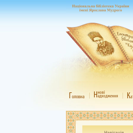
Н
нові
Г
К
адходження
оловна
а
Навігація