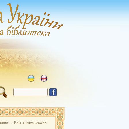
овина
→
Київ в ілюстраціях