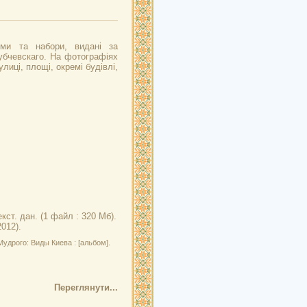
оми та набори, видані за
убчевскаго. На фотографіях
улиці, площі, окремі будівлі,
кст. дан. (1 файл : 320 Мб).
2012).
удрого: Виды Киева : [альбом].
Переглянути...