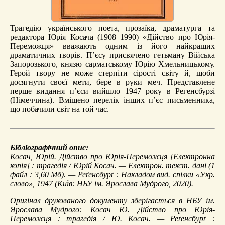
Трагедію українського поета, прозаїка, драматурга та
редактора Юрія Косача (1908–1990) «Дійство про Юрія-
Переможця» вважають одним із його найкращих
драматичних творів. П’єсу присвячено гетьману Війська
Запорозького, князю сарматському Юрію Хмельницькому.
Герой твору не може стерпіти сірості світу й, щоби
досягнути своєї мети, бере в руки меч. Представлене
перше видання п’єси вийшло 1947 року в Регенсбурзі
(Німеччина). Вміщено перелік інших п’єс письменника,
що побачили світ на той час.
Бібліографічний опис:
Косач, Юрій.
Дійство про Юрія-Переможця
[Електронна
копія] : трагедія / Юрій Косач. — Електрон. текст. дані (1
файл : 3,60 Мб). — Реґенсбурґ : Накладом вид. спілки «Укр.
слово», 1947 (Київ: НБУ ім. Ярослава Мудрого, 2020).
Оригінал друкованого документу зберігається в НБУ ім.
Ярослава Мудрого: Косач Ю. Дійство про Юрія-
Переможця : трагедія / Ю. Косач. — Реґенсбурґ :